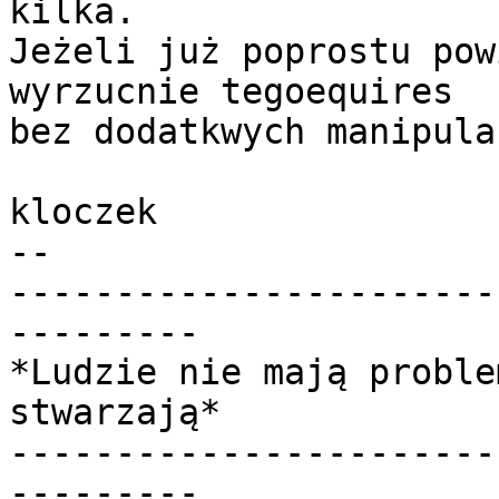
kilka.

Jeżeli już poprostu pow
wyrzucnie tegoequires 

bez dodatkwych manipulac
kloczek

-- 

-----------------------
---------

*Ludzie nie mają proble
stwarzają*

-----------------------
---------
