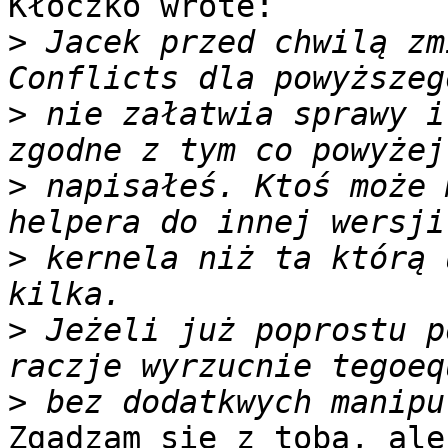
Kłoczko wrote:

>
 Jacek przed chwilą zm
>
 nie załatwia sprawy i
>
 napisałeś. Ktoś może 
>
 kernela niż ta którą 
>
 Jeżeli już poprostu p
>
Zgadzam się z tobą, ale