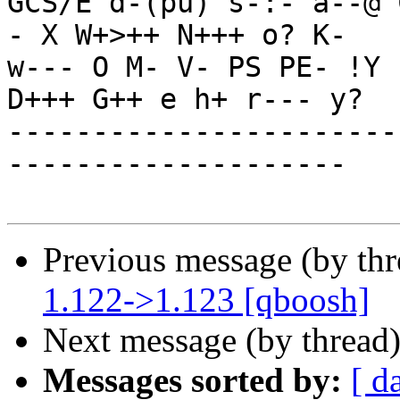

GCS/E d-(pu) s-:- a--@
- X W+>++ N+++ o? K-

w--- O M- V- PS PE- !Y 
D+++ G++ e h+ r--- y?

-----------------------
--------------------

Previous message (by th
1.122->1.123 [qboosh]
Next message (by thread
Messages sorted by:
[ d