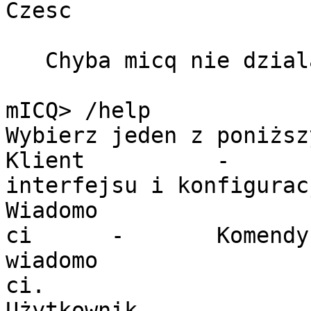
Czesc

   Chyba micq nie dziala najlepiej:

mICQ> /help

Wybierz jeden z poniższ
Klient          -      
interfejsu i konfigurac
Wiadomo

ci      -       Komendy
wiadomo

ci.

Użytkownik      -      