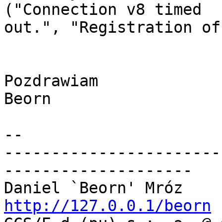
("Connection v8 timed

out.", "Registration of
Pozdrawiam

Beorn

-- 

-----------------------
--------------------

Daniel `Beorn' Mróz    
http://127.0.0.1/beorn