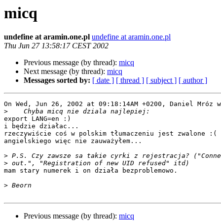
micq
undefine at aramin.one.pl
undefine at aramin.one.pl
Thu Jun 27 13:58:17 CEST 2002
Previous message (by thread):
micq
Next message (by thread):
micq
Messages sorted by:
[ date ]
[ thread ]
[ subject ]
[ author ]
On Wed, Jun 26, 2002 at 09:18:14AM +0200, Daniel Mróz w
>
export LANG=en :)

i będzie działac...

rzeczywiście coś w polskim tłumaczeniu jest zwalone :( 
angielskiego więc nie zauważyłem...

>
>
mam stary numerek i on działa bezproblemowo.

>
Previous message (by thread):
micq