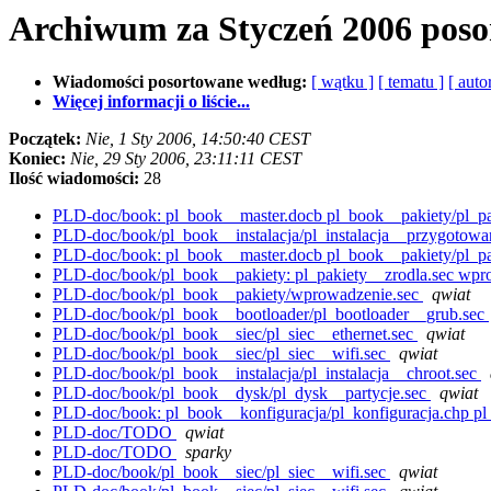
Archiwum za Styczeń 2006 poso
Wiadomości posortowane według:
[ wątku ]
[ tematu ]
[ auto
Więcej informacji o liście...
Początek:
Nie, 1 Sty 2006, 14:50:40 CEST
Koniec:
Nie, 29 Sty 2006, 23:11:11 CEST
Ilość wiadomości:
28
PLD-doc/book: pl_book__master.docb pl_book__pakiety/pl_pak
PLD-doc/book/pl_book__instalacja/pl_instalacja__przygotowa
PLD-doc/book: pl_book__master.docb pl_book__pakiety/pl_pak
PLD-doc/book/pl_book__pakiety: pl_pakiety__zrodla.sec wpr
PLD-doc/book/pl_book__pakiety/wprowadzenie.sec
qwiat
PLD-doc/book/pl_book__bootloader/pl_bootloader__grub.sec
PLD-doc/book/pl_book__siec/pl_siec__ethernet.sec
qwiat
PLD-doc/book/pl_book__siec/pl_siec__wifi.sec
qwiat
PLD-doc/book/pl_book__instalacja/pl_instalacja__chroot.sec
PLD-doc/book/pl_book__dysk/pl_dysk__partycje.sec
qwiat
PLD-doc/book: pl_book__konfiguracja/pl_konfiguracja.chp pl
PLD-doc/TODO
qwiat
PLD-doc/TODO
sparky
PLD-doc/book/pl_book__siec/pl_siec__wifi.sec
qwiat