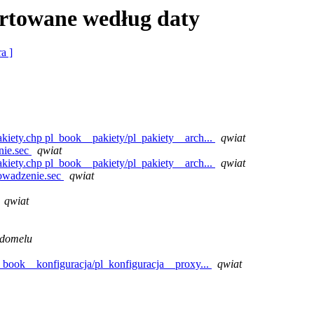
rtowane według daty
ra ]
iety.chp pl_book__pakiety/pl_pakiety__arch...
qwiat
nie.sec
qwiat
iety.chp pl_book__pakiety/pl_pakiety__arch...
qwiat
owadzenie.sec
qwiat
qwiat
domelu
_book__konfiguracja/pl_konfiguracja__proxy...
qwiat