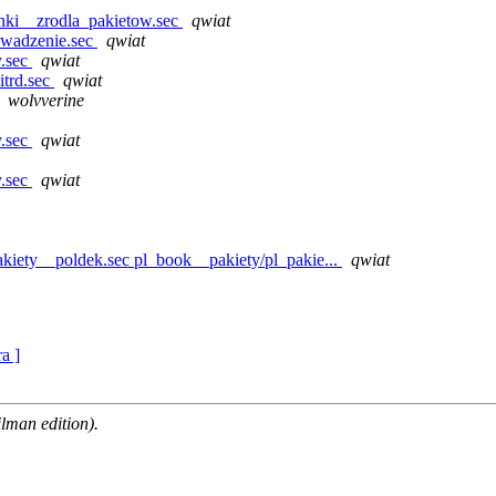
inki__zrodla_pakietow.sec
qwiat
owadzenie.sec
qwiat
y.sec
qwiat
itrd.sec
qwiat
wolvverine
y.sec
qwiat
y.sec
qwiat
iety__poldek.sec pl_book__pakiety/pl_pakie...
qwiat
ra ]
man edition).