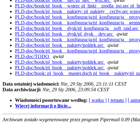
PLD-doc/book/pl_book__siec/pl_siec__wifi.sec
qwiat
PLD-doc/book/pl_book__wstep: pl_linki__zrodla_iso.sec pl_l
PLD-doc/book/pl_book__pakiety: pl_pakiety__cechy.sec wpr
PLD-doc/book/pl_book__konfiguracja/pl_konfiguracja__prox
PLD-doc/book/pl_book__konfiguracja/pl_konfiguracja__genin
PLD-doc/book/pl_book__dysk/pl_konfiguracja__soft_raid.sec
PLD-doc/book/pl_book__dysk/pl_dysk__dev.sec
qwiat
PLD-doc/book/pl_book__konfiguracja/pl_konfiguracja__prox
PLD-doc/book/pl_book__pakiety/poldek.sec
qwiat
PLD-doc/book/pl_book__konfiguracja/pl_konfiguracja__prox
PLD-doc/TODO
qwiat
PLD-doc/book/pl_book__pakiety/poldek.sec
qwiat
PLD-doc/book/pl_book__pakiety/poldek.sec
qwiat
PLD-doc/book: pl_book__master.docb pl_book__pakiety/pl_pak
Data ostatniej wiadomości:
Nie, 29 Sty 2006, 23:11:11 CEST
Data archiwizacji:
Nie, 29 Sty 2006, 23:09:54 CEST
Wiadomości posortowane według:
[ wątku ]
[ tematu ]
[ auto
Więcej informacji o liście...
Archiwum zostało wygenerowane przez program Pipermail 0.09 (Mail