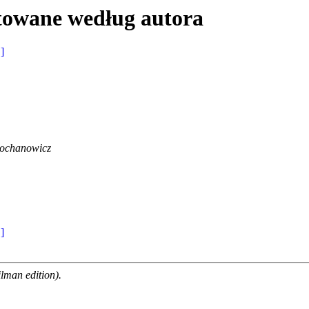
towane według autora
 ]
ochanowicz
 ]
man edition).