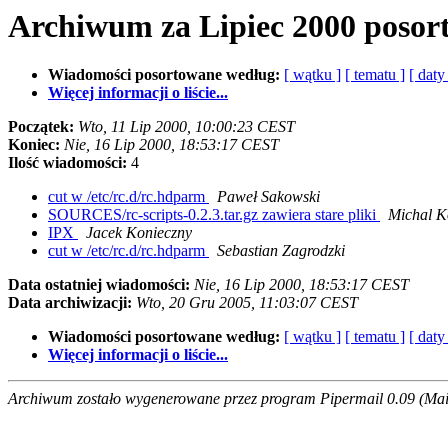
Archiwum za Lipiec 2000 posor
Wiadomości posortowane według:
[ wątku ]
[ tematu ]
[ daty
Więcej informacji o liście...
Początek:
Wto, 11 Lip 2000, 10:00:23 CEST
Koniec:
Nie, 16 Lip 2000, 18:53:17 CEST
Ilość wiadomości:
4
cut w /etc/rc.d/rc.hdparm
Paweł Sakowski
SOURCES/rc-scripts-0.2.3.tar.gz zawiera stare pliki
Michal K
IPX
Jacek Konieczny
cut w /etc/rc.d/rc.hdparm
Sebastian Zagrodzki
Data ostatniej wiadomości:
Nie, 16 Lip 2000, 18:53:17 CEST
Data archiwizacji:
Wto, 20 Gru 2005, 11:03:07 CEST
Wiadomości posortowane według:
[ wątku ]
[ tematu ]
[ daty
Więcej informacji o liście...
Archiwum zostało wygenerowane przez program Pipermail 0.09 (Mail