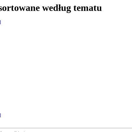
sortowane według tematu
]
]