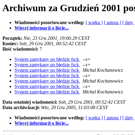
Archiwum za Grudzień 2001 po
Wiadomości posortowane według:
[ wątku ]
[ autora ]
[ daty 
Więcej informacji o liście...
Początek:
Nie, 23 Gru 2001, 19:06:29 CEST
Koniec:
Sob, 29 Gru 2001, 00:52:42 CEST
Ilość wiadomości:
7
System zamykany po błędzie fsck
--s+
System zamykany po błędzie fsck
--s+
System zamykany po błędzie fsck
Michal Kochanowicz
System zamykany po błędzie fsck
--s+
System zamykany po błędzie fsck
Michal Kochanowicz
System zamykany po błędzie fsck
--s+
System zamykany po błędzie fsck
Michal Kochanowicz
Data ostatniej wiadomości:
Sob, 29 Gru 2001, 00:52:42 CEST
Data archiwizacji:
Wto, 20 Gru 2005, 11:03:08 CEST
Wiadomości posortowane według:
[ wątku ]
[ autora ]
[ daty 
Więcej informacji o liście...