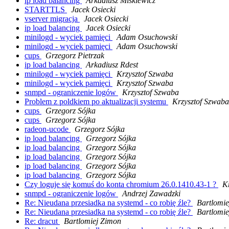
ip load balancing
Arkadiusz Miśkiewicz
STARTTLS
Jacek Osiecki
vserver migracja
Jacek Osiecki
ip load balancing
Jacek Osiecki
minilogd - wyciek pamięci
Adam Osuchowski
minilogd - wyciek pamięci
Adam Osuchowski
cups
Grzegorz Pietrzak
ip load balancing
Arkadiusz Rdest
minilogd - wyciek pamięci
Krzysztof Szwaba
minilogd - wyciek pamięci
Krzysztof Szwaba
snmpd - ograniczenie logów
Krzysztof Szwaba
Problem z poldkiem po aktualizacji systemu
Krzysztof Szwaba
cups
Grzegorz Sójka
cups
Grzegorz Sójka
radeon-ucode
Grzegorz Sójka
ip load balancing
Grzegorz Sójka
ip load balancing
Grzegorz Sójka
ip load balancing
Grzegorz Sójka
ip load balancing
Grzegorz Sójka
ip load balancing
Grzegorz Sójka
Czy loguje się komuś do konta chromium 26.0.1410.43-1 ?
K
snmpd - ograniczenie logów
Andrzej Zawadzki
Re: Nieudana przesiadka na systemd - co robię źle?
Bartlomie
Re: Nieudana przesiadka na systemd - co robię źle?
Bartlomie
Re: dracut
Bartlomiej Zimon