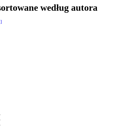
sortowane według autora
 ]
o
o
o