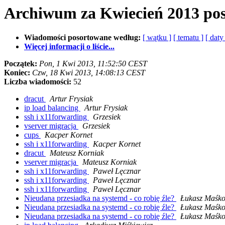
Archiwum za Kwiecień 2013 po
Wiadomości posortowane według:
[ wątku ]
[ tematu ]
[ daty
Więcej informacji o liście...
Początek:
Pon, 1 Kwi 2013, 11:52:50 CEST
Koniec:
Czw, 18 Kwi 2013, 14:08:13 CEST
Liczba wiadomości:
52
dracut
Artur Frysiak
ip load balancing
Artur Frysiak
ssh i x11forwarding
Grzesiek
vserver migracja
Grzesiek
cups
Kacper Kornet
ssh i x11forwarding
Kacper Kornet
dracut
Mateusz Korniak
vserver migracja
Mateusz Korniak
ssh i x11forwarding
Paweł Lęcznar
ssh i x11forwarding
Paweł Lęcznar
ssh i x11forwarding
Paweł Lęcznar
Nieudana przesiadka na systemd - co robię źle?
Łukasz Maśk
Nieudana przesiadka na systemd - co robię źle?
Łukasz Maśk
Nieudana przesiadka na systemd - co robię źle?
Łukasz Maśk