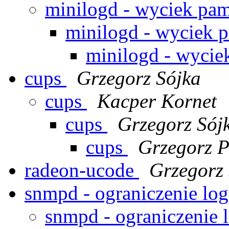
minilogd - wyciek pa
minilogd - wyciek 
minilogd - wycie
cups
Grzegorz Sójka
cups
Kacper Kornet
cups
Grzegorz Sój
cups
Grzegorz P
radeon-ucode
Grzegorz
snmpd - ograniczenie l
snmpd - ograniczenie