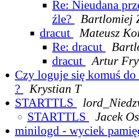
Re: Nieudana prze
źle?
Bartlomiej
dracut
Mateusz Ko
Re: dracut
Bartl
dracut
Artur Fry
Czy loguje się komuś do
?
Krystian T
STARTTLS
lord_Niedz
STARTTLS
Jacek Os
minilogd - wyciek pamię