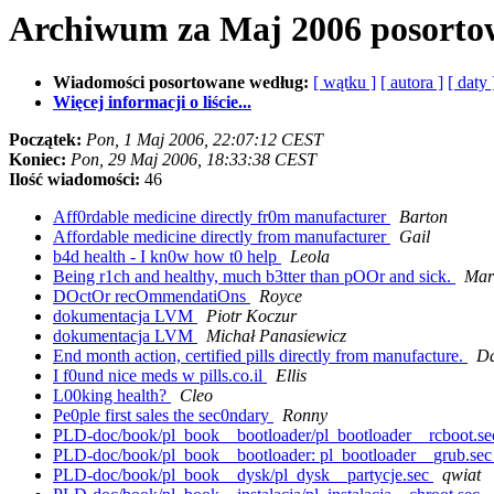
Archiwum za Maj 2006 posorto
Wiadomości posortowane według:
[ wątku ]
[ autora ]
[ daty 
Więcej informacji o liście...
Początek:
Pon, 1 Maj 2006, 22:07:12 CEST
Koniec:
Pon, 29 Maj 2006, 18:33:38 CEST
Ilość wiadomości:
46
Aff0rdable medicine directly fr0m manufacturer
Barton
Affordable medicine directly from manufacturer
Gail
b4d health - I kn0w how t0 help
Leola
Being r1ch and healthy, much b3tter than pOOr and sick.
Mar
DOctOr recOmmendatiOns
Royce
dokumentacja LVM
Piotr Koczur
dokumentacja LVM
Michał Panasiewicz
End month action, certified pills directly from manufacture.
Da
I f0und nice meds w pills.co.il
Ellis
L00king health?
Cleo
Pe0ple first sales the sec0ndary
Ronny
PLD-doc/book/pl_book__bootloader/pl_bootloader__rcboot.s
PLD-doc/book/pl_book__bootloader: pl_bootloader__grub.sec p
PLD-doc/book/pl_book__dysk/pl_dysk__partycje.sec
qwiat