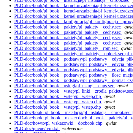
PLD-doc/book/pl_book__instalacja/pl_instalacja__chroot.sec
PLD-doc/book/pl_book__kernel-urzadzenia/pl_kernel-urzadz
PLD-doc/book/pl_book__kernel-urzadzenia/pl_kernel-urzadz
PLD-doc/book/pl_book__kernel-urzadzenia/pl_kernel-urzadze
PLD-doc/book/pl_book__konfiguracja/pl_konfiguracja__prox
PLD-doc/book/pl_book__pakiety/pl_pakiety__cechy.sec
qwia
PLD-doc/book/pl_book__pakiety/pl_pakiety__cechy.sec
qwia
PLD-doc/book/pl_book__pakiety/pl_pakiety__cechy.sec
qwia
PLD-doc/book/pl_book__pakiety/pl_pakiety__cechy.sec
qwia
PLD-doc/book/pl_book__pakiety/pl_pakiety__rpm.sec
qwiat
PLD-doc/book/pl_book__pakiety: pl_pakiety__poldek.sec pl_p
PLD-doc/book/pl_book__podstawy/pl_podstawy__edycja_pli
PLD-doc/book/pl_book__podstawy/pl_podstawy__edycja_pli
PLD-doc/book/pl_book__podstawy/pl_podstawy__edycja_pli
PLD-doc/book/pl_book__podstawy/pl_podstawy__ilosc_miejs
PLD-doc/book/pl_book__podstawy/pl_podstawy__pomiar_cza
PLD-doc/book/pl_book__uslugi/pl_uslugi__cups.sec
qwiat
PLD-doc/book/pl_book__wstep/pl_linki__zrodla_pakietow.se
PLD-doc/book/pl_book__wstep/pl_wstep.chp
qwiat
PLD-doc/book/pl_book__wstep/pl_wstep.chp
qwiat
PLD-doc/book/pl_book__wstep/pl_wstep.chp
qwiat
PLD-doc/book: pl_book__instalacja/pl_instalacja__chroot.sec pl
PLD-doc/book: pl_book__master.docb pl_book__pakiety/pl_pa
PLD-doc/howto/pl_wskazowki__docbook.chp
qwiat
PLD-doc/queue/lvm.txt
wolvverine