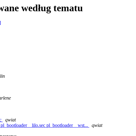
wane według tematu
]
lin
rlene
ec
qwiat
l_bootloader__lilo.sec pl_bootloader__wst...
qwiat