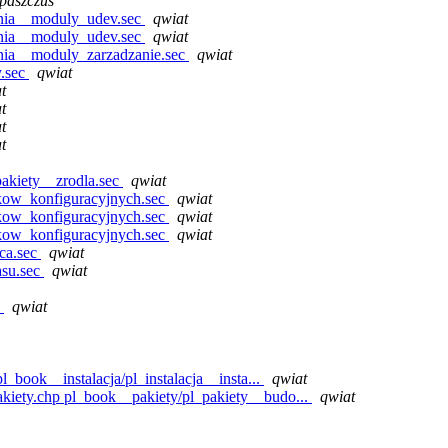
paszczus
enia__moduly_udev.sec
qwiat
enia__moduly_udev.sec
qwiat
nia__moduly_zarzadzanie.sec
qwiat
y.sec
qwiat
t
t
t
t
akiety__zrodla.sec
qwiat
kow_konfiguracyjnych.sec
qwiat
kow_konfiguracyjnych.sec
qwiat
kow_konfiguracyjnych.sec
qwiat
ca.sec
qwiat
su.sec
qwiat
c
qwiat
_book__instalacja/pl_instalacja__insta...
qwiat
kiety.chp pl_book__pakiety/pl_pakiety__budo...
qwiat