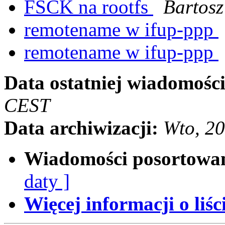
FSCK na rootfs
Bartosz
remotename w ifup-ppp
remotename w ifup-ppp
Data ostatniej wiadomości
CEST
Data archiwizacji:
Wto, 2
Wiadomości posortowa
daty ]
Więcej informacji o liści