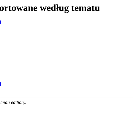
sortowane według tematu
]
]
man edition).