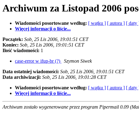
Archiwum za Listopad 2006 po
Wiadomości posortowane według:
[ wątku ]
[ autora ]
[ daty 
Więcej informacji o liście...
Początek:
Sob, 25 Lis 2006, 19:01:51 CET
Koniec:
Sob, 25 Lis 2006, 19:01:51 CET
Ilość wiadomości:
1
case-error w ifup-br (?)
Szymon Siwek
Data ostatniej wiadomości:
Sob, 25 Lis 2006, 19:01:51 CET
Data archiwizacji:
Sob, 25 Lis 2006, 19:01:28 CET
Wiadomości posortowane według:
[ wątku ]
[ autora ]
[ daty 
Więcej informacji o liście...
Archiwum zostało wygenerowane przez program Pipermail 0.09 (Mail