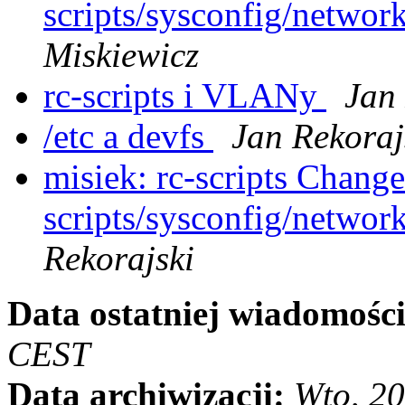
scripts/sysconfig/networ
Miskiewicz
rc-scripts i VLANy
Jan 
/etc a devfs
Jan Rekoraj
misiek: rc-scripts ChangeL
scripts/sysconfig/networ
Rekorajski
Data ostatniej wiadomości
CEST
Data archiwizacji:
Wto, 2