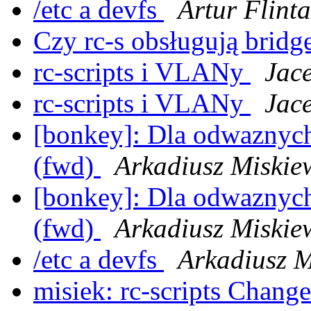
/etc a devfs
Artur Flinta
Czy rc-s obsługują bridg
rc-scripts i VLANy
Jac
rc-scripts i VLANy
Jac
[bonkey]: Dla odwaznych -
(fwd)
Arkadiusz Miskie
[bonkey]: Dla odwaznych -
(fwd)
Arkadiusz Miskie
/etc a devfs
Arkadiusz M
misiek: rc-scripts ChangeL