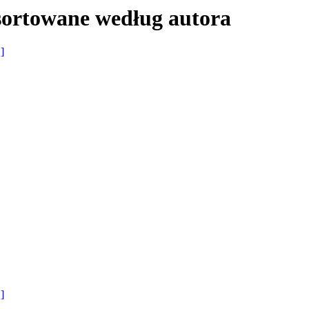
sortowane według autora
 ]
 ]