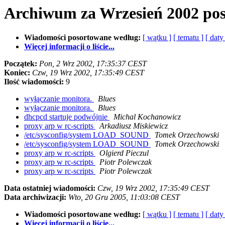
Archiwum za Wrzesień 2002 po
Wiadomości posortowane według:
[ wątku ]
[ tematu ]
[ daty
Więcej informacji o liście...
Początek:
Pon, 2 Wrz 2002, 17:35:37 CEST
Koniec:
Czw, 19 Wrz 2002, 17:35:49 CEST
Ilość wiadomości:
9
wyłączanie monitora.
Blues
wyłączanie monitora.
Blues
dhcpcd startuje podwójnie
Michal Kochanowicz
proxy arp w rc-scripts
Arkadiusz Miskiewicz
/etc/sysconfig/system LOAD_SOUND
Tomek Orzechowski
/etc/sysconfig/system LOAD_SOUND
Tomek Orzechowski
proxy arp w rc-scripts
Olgierd Pieczul
proxy arp w rc-scripts
Piotr Polewczak
proxy arp w rc-scripts
Piotr Polewczak
Data ostatniej wiadomości:
Czw, 19 Wrz 2002, 17:35:49 CEST
Data archiwizacji:
Wto, 20 Gru 2005, 11:03:08 CEST
Wiadomości posortowane według:
[ wątku ]
[ tematu ]
[ daty
Więcej informacji o liście...