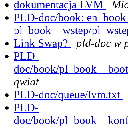
dokumentacja LVM
Mic
PLD-doc/book: en_book_
pl_book__wstep/pl_wst
Link Swap?
pld-doc w p
PLD-
doc/book/pl_book__boot
qwiat
PLD-doc/queue/lvm.txt
PLD-
doc/book/pl_book__konfi