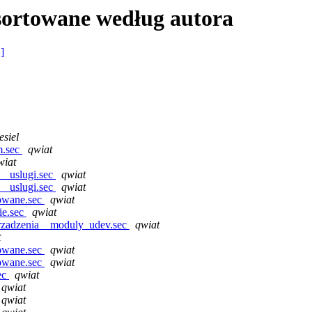
sortowane według autora
 ]
esiel
m.sec
qwiat
wiat
__uslugi.sec
qwiat
__uslugi.sec
qwiat
owane.sec
qwiat
ie.sec
qwiat
urzadzenia__moduly_udev.sec
qwiat
t
owane.sec
qwiat
owane.sec
qwiat
ec
qwiat
qwiat
qwiat