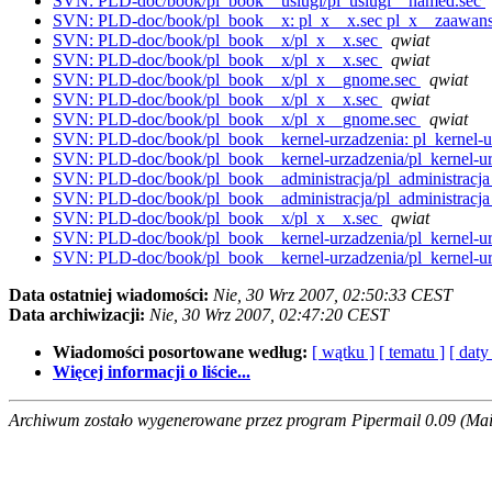
SVN: PLD-doc/book/pl_book__uslugi/pl_uslugi__named.sec
SVN: PLD-doc/book/pl_book__x: pl_x__x.sec pl_x__zaawan
SVN: PLD-doc/book/pl_book__x/pl_x__x.sec
qwiat
SVN: PLD-doc/book/pl_book__x/pl_x__x.sec
qwiat
SVN: PLD-doc/book/pl_book__x/pl_x__gnome.sec
qwiat
SVN: PLD-doc/book/pl_book__x/pl_x__x.sec
qwiat
SVN: PLD-doc/book/pl_book__x/pl_x__gnome.sec
qwiat
SVN: PLD-doc/book/pl_book__kernel-urzadzenia: pl_kernel-ur
SVN: PLD-doc/book/pl_book__kernel-urzadzenia/pl_kernel-u
SVN: PLD-doc/book/pl_book__administracja/pl_administracj
SVN: PLD-doc/book/pl_book__administracja/pl_administracj
SVN: PLD-doc/book/pl_book__x/pl_x__x.sec
qwiat
SVN: PLD-doc/book/pl_book__kernel-urzadzenia/pl_kernel-ur
SVN: PLD-doc/book/pl_book__kernel-urzadzenia/pl_kernel-u
Data ostatniej wiadomości:
Nie, 30 Wrz 2007, 02:50:33 CEST
Data archiwizacji:
Nie, 30 Wrz 2007, 02:47:20 CEST
Wiadomości posortowane według:
[ wątku ]
[ tematu ]
[ daty
Więcej informacji o liście...
Archiwum zostało wygenerowane przez program Pipermail 0.09 (Mail