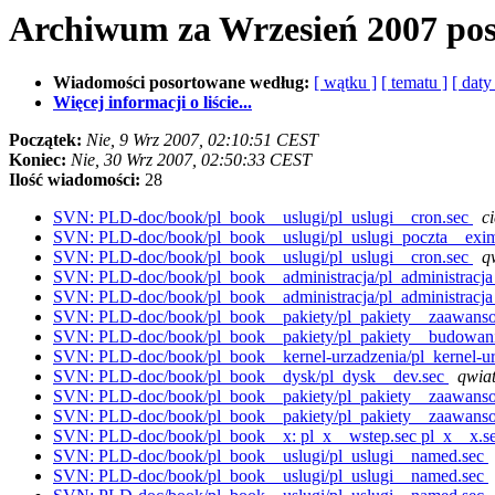
Archiwum za Wrzesień 2007 po
Wiadomości posortowane według:
[ wątku ]
[ tematu ]
[ daty
Więcej informacji o liście...
Początek:
Nie, 9 Wrz 2007, 02:10:51 CEST
Koniec:
Nie, 30 Wrz 2007, 02:50:33 CEST
Ilość wiadomości:
28
SVN: PLD-doc/book/pl_book__uslugi/pl_uslugi__cron.sec
ci
SVN: PLD-doc/book/pl_book__uslugi/pl_uslugi_poczta__exi
SVN: PLD-doc/book/pl_book__uslugi/pl_uslugi__cron.sec
q
SVN: PLD-doc/book/pl_book__administracja/pl_administracja
SVN: PLD-doc/book/pl_book__administracja/pl_administracja
SVN: PLD-doc/book/pl_book__pakiety/pl_pakiety__zaawans
SVN: PLD-doc/book/pl_book__pakiety/pl_pakiety__budowan
SVN: PLD-doc/book/pl_book__kernel-urzadzenia/pl_kernel-
SVN: PLD-doc/book/pl_book__dysk/pl_dysk__dev.sec
qwia
SVN: PLD-doc/book/pl_book__pakiety/pl_pakiety__zaawans
SVN: PLD-doc/book/pl_book__pakiety/pl_pakiety__zaawans
SVN: PLD-doc/book/pl_book__x: pl_x__wstep.sec pl_x__x.s
SVN: PLD-doc/book/pl_book__uslugi/pl_uslugi__named.sec
SVN: PLD-doc/book/pl_book__uslugi/pl_uslugi__named.sec