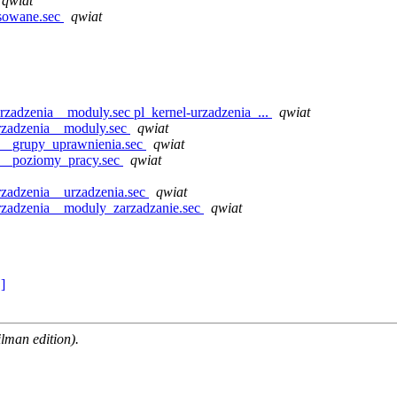
qwiat
sowane.sec
qwiat
zadzenia__moduly.sec pl_kernel-urzadzenia_...
qwiat
rzadzenia__moduly.sec
qwiat
a__grupy_uprawnienia.sec
qwiat
a__poziomy_pracy.sec
qwiat
zadzenia__urzadzenia.sec
qwiat
rzadzenia__moduly_zarzadzanie.sec
qwiat
 ]
man edition).