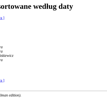
sortowane według daty
ra ]
ra
ra
iskiewicz
ra
ra ]
man edition).