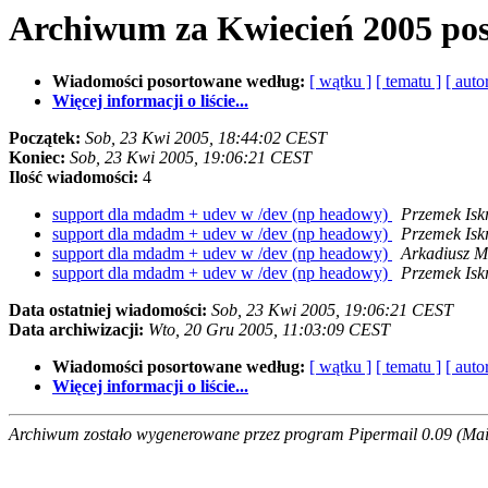
Archiwum za Kwiecień 2005 po
Wiadomości posortowane według:
[ wątku ]
[ tematu ]
[ auto
Więcej informacji o liście...
Początek:
Sob, 23 Kwi 2005, 18:44:02 CEST
Koniec:
Sob, 23 Kwi 2005, 19:06:21 CEST
Ilość wiadomości:
4
support dla mdadm + udev w /dev (np headowy)
Przemek Isk
support dla mdadm + udev w /dev (np headowy)
Przemek Isk
support dla mdadm + udev w /dev (np headowy)
Arkadiusz M
support dla mdadm + udev w /dev (np headowy)
Przemek Isk
Data ostatniej wiadomości:
Sob, 23 Kwi 2005, 19:06:21 CEST
Data archiwizacji:
Wto, 20 Gru 2005, 11:03:09 CEST
Wiadomości posortowane według:
[ wątku ]
[ tematu ]
[ auto
Więcej informacji o liście...
Archiwum zostało wygenerowane przez program Pipermail 0.09 (Mail