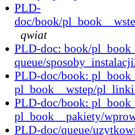
PLD-
doc/book/pl_book__wstep
qwiat
PLD-doc: book/pl_book__i
queue/sposoby_instalacji
PLD-doc/book: pl_book__i
pl_book__wstep/pl_linki
PLD-doc/book: pl_book__i
pl_book__pakiety/wprow
PLD-doc/queue/uzytkown