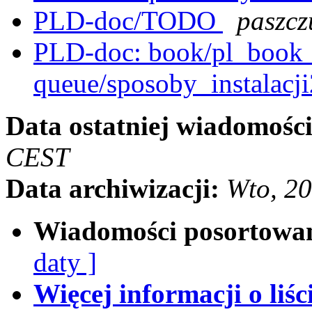
PLD-doc/TODO
paszcz
PLD-doc: book/pl_book__i
queue/sposoby_instalacji
Data ostatniej wiadomości
CEST
Data archiwizacji:
Wto, 2
Wiadomości posortowa
daty ]
Więcej informacji o liści