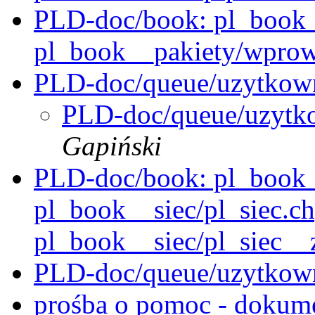
PLD-doc/book: pl_book__i
pl_book__pakiety/wprow
PLD-doc/queue/uzytkown
PLD-doc/queue/uzytk
Gapiński
PLD-doc/book: pl_book_
pl_book__siec/pl_siec.c
pl_book__siec/pl_siec_
PLD-doc/queue/uzytkown
prośba o pomoc - dokum