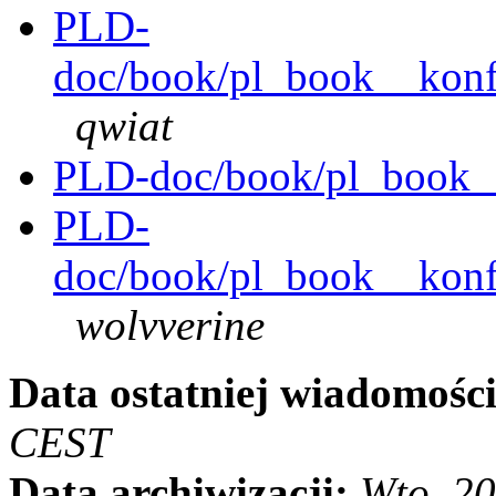
PLD-
doc/book/pl_book__konf
qwiat
PLD-doc/book/pl_book__
PLD-
doc/book/pl_book__konfi
wolvverine
Data ostatniej wiadomości
CEST
Data archiwizacji:
Wto, 2