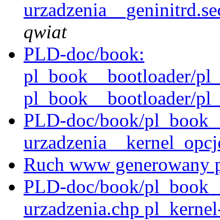
urzadzenia__geninitrd.se
qwiat
PLD-doc/book:
pl_book__bootloader/pl_
pl_book__bootloader/pl_b
PLD-doc/book/pl_book__
urzadzenia__kernel_opcj
Ruch www generowany p
PLD-doc/book/pl_book__k
urzadzenia.chp pl_kerne