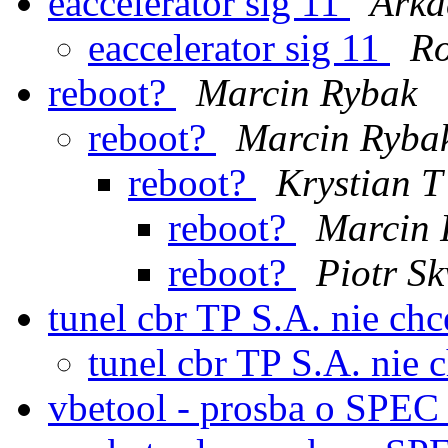
eaccelerator sig 11
Arka
eaccelerator sig 11
Ro
reboot?
Marcin Rybak
reboot?
Marcin Ryba
reboot?
Krystian T
reboot?
Marcin 
reboot?
Piotr S
tunel cbr TP S.A. nie chc
tunel cbr TP S.A. nie 
vbetool - prosba o SPE