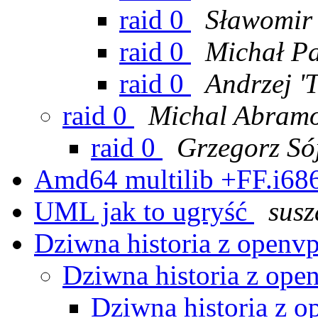
raid 0
Sławomir 
raid 0
Michał Pa
raid 0
Andrzej '
raid 0
Michal Abram
raid 0
Grzegorz Só
Amd64 multilib +FF.i68
UML jak to ugryść
sus
Dziwna historia z openv
Dziwna historia z op
Dziwna historia z 