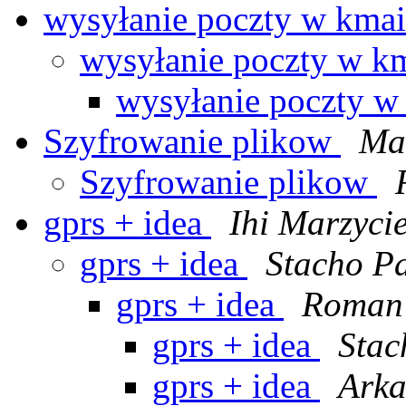
wysyłanie poczty w kma
wysyłanie poczty w k
wysyłanie poczty w
Szyfrowanie plikow
Ma
Szyfrowanie plikow
gprs + idea
Ihi Marzycie
gprs + idea
Stacho P
gprs + idea
Roman 
gprs + idea
Stac
gprs + idea
Arka