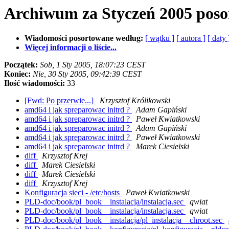
Archiwum za Styczeń 2005 pos
Wiadomości posortowane według:
[ wątku ]
[ autora ]
[ daty 
Więcej informacji o liście...
Początek:
Sob, 1 Sty 2005, 18:07:23 CEST
Koniec:
Nie, 30 Sty 2005, 09:42:39 CEST
Ilość wiadomości:
33
[Fwd: Po przerwie...]
Krzysztof Królikowski
amd64 i jak spreparowac initrd ?
Adam Gapiński
amd64 i jak spreparowac initrd ?
Paweł Kwiatkowski
amd64 i jak spreparowac initrd ?
Adam Gapiński
amd64 i jak spreparowac initrd ?
Paweł Kwiatkowski
amd64 i jak spreparowac initrd ?
Marek Ciesielski
diff
Krzysztof Krej
diff
Marek Ciesielski
diff
Marek Ciesielski
diff
Krzysztof Krej
Konfiguracja sieci - /etc/hosts
Paweł Kwiatkowski
PLD-doc/book/pl_book__instalacja/instalacja.sec
qwiat
PLD-doc/book/pl_book__instalacja/instalacja.sec
qwiat
PLD-doc/book/pl_book__instalacja/pl_instalacja__chroot.sec