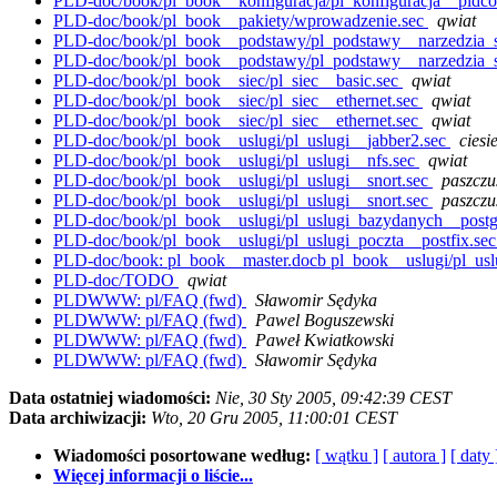
PLD-doc/book/pl_book__konfiguracja/pl_konfiguracja__pldco
PLD-doc/book/pl_book__pakiety/wprowadzenie.sec
qwiat
PLD-doc/book/pl_book__podstawy/pl_podstawy__narzedzia_s
PLD-doc/book/pl_book__podstawy/pl_podstawy__narzedzia_s
PLD-doc/book/pl_book__siec/pl_siec__basic.sec
qwiat
PLD-doc/book/pl_book__siec/pl_siec__ethernet.sec
qwiat
PLD-doc/book/pl_book__siec/pl_siec__ethernet.sec
qwiat
PLD-doc/book/pl_book__uslugi/pl_uslugi__jabber2.sec
ciesie
PLD-doc/book/pl_book__uslugi/pl_uslugi__nfs.sec
qwiat
PLD-doc/book/pl_book__uslugi/pl_uslugi__snort.sec
paszczu
PLD-doc/book/pl_book__uslugi/pl_uslugi__snort.sec
paszczu
PLD-doc/book/pl_book__uslugi/pl_uslugi_bazydanych__postg
PLD-doc/book/pl_book__uslugi/pl_uslugi_poczta__postfix.se
PLD-doc/book: pl_book__master.docb pl_book__uslugi/pl_uslu
PLD-doc/TODO
qwiat
PLDWWW: pl/FAQ (fwd)
Sławomir Sędyka
PLDWWW: pl/FAQ (fwd)
Pawel Boguszewski
PLDWWW: pl/FAQ (fwd)
Paweł Kwiatkowski
PLDWWW: pl/FAQ (fwd)
Sławomir Sędyka
Data ostatniej wiadomości:
Nie, 30 Sty 2005, 09:42:39 CEST
Data archiwizacji:
Wto, 20 Gru 2005, 11:00:01 CEST
Wiadomości posortowane według:
[ wątku ]
[ autora ]
[ daty 
Więcej informacji o liście...