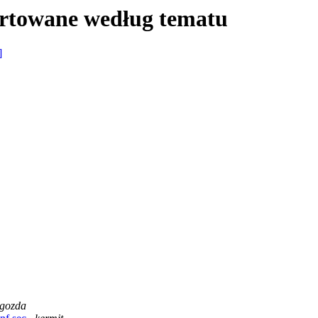
ortowane według tematu
]
gozda