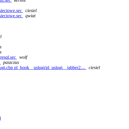
nf.sec
kermit
ieciowe.sec
ciesiel
ieciowe.sec
qwiat
l
s
s
resql.sec
wolf
c
paszczus
gi.chp pl_book__uslugi/pl_uslugi__jabber2....
ciesiel
]