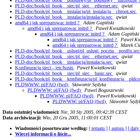
PLD-doc/book/pl_book__podstawy/pl_podstawy__narzedzia_s
PLD-doc/book/pl_book__siec/pl_siec__ethernet.sec
qwiat
PLD-doc/book/pl_book__instalacja/pl_instalacja__chroot.sec
PLD-doc/book/pl_book__instalacja/instalacja.sec
qwiat
amd64 i jak spreparowac initrd ?
Adam Gapiński
amd64 i jak spreparowac initrd ?
Paweł Kwiatkowski
amd64 i jak spreparowac initrd ?
Adam Gapiński
amd64 i jak spreparowac initrd ?
Paweł Kw
amd64 i jak spreparowac initrd ?
Marek Cie
PLD-doc/book/pl_book__uslugi/pl_uslugi_poczta__postfix.se
PLD-doc/book/pl_book__siec/pl_siec__ethernet.sec
qwiat
PLD-doc/book/pl_book__instalacja/instalacja.sec
qwiat
Konfiguracja sieci - /etc/hosts
Paweł Kwiatkowski
PLD-doc/book/pl_book__siec/pl_siec__basic.sec
qwiat
PLD-doc/book/pl_book__konfiguracja/pl_konfiguracja__pldco
PLDWWW: pl/FAQ (fwd)
Sławomir Sędyka
PLDWWW: pl/FAQ (fwd)
Pawel Boguszewski
PLDWWW: pl/FAQ (fwd)
Paweł Kwiatkowski
PLDWWW: pl/FAQ (fwd)
Sławomir Sędy
Data ostatniej wiadomości:
Nie, 30 Sty 2005, 09:42:39 CEST
Data archiwizacji:
Wto, 20 Gru 2005, 11:00:01 CEST
Wiadomości posortowane według:
[ tematu ]
[ autora ]
[ daty
Więcej informacji o liście...