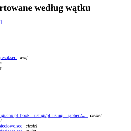
ortowane według wątku
 ]
resql.sec
wolf
s
s
gi.chp pl_book__uslugi/pl_uslugi__jabber2....
ciesiel
l
ieciowe.sec
ciesiel