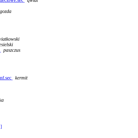
ieciowe.sec
qwiat
gozda
iatkowski
sielski
c
paszczus
nf.sec
kermit
ka
 ]