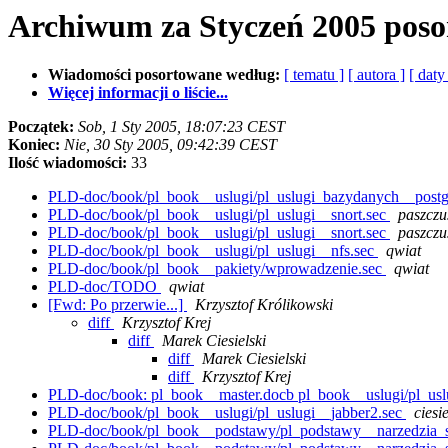
Archiwum za Styczeń 2005 pos
Wiadomości posortowane według:
[ tematu ]
[ autora ]
[ daty
Więcej informacji o liście...
Początek:
Sob, 1 Sty 2005, 18:07:23 CEST
Koniec:
Nie, 30 Sty 2005, 09:42:39 CEST
Ilość wiadomości:
33
PLD-doc/book/pl_book__uslugi/pl_uslugi_bazydanych__postg
PLD-doc/book/pl_book__uslugi/pl_uslugi__snort.sec
paszczu
PLD-doc/book/pl_book__uslugi/pl_uslugi__snort.sec
paszczu
PLD-doc/book/pl_book__uslugi/pl_uslugi__nfs.sec
qwiat
PLD-doc/book/pl_book__pakiety/wprowadzenie.sec
qwiat
PLD-doc/TODO
qwiat
[Fwd: Po przerwie...]
Krzysztof Królikowski
diff
Krzysztof Krej
diff
Marek Ciesielski
diff
Marek Ciesielski
diff
Krzysztof Krej
PLD-doc/book: pl_book__master.docb pl_book__uslugi/pl_uslu
PLD-doc/book/pl_book__uslugi/pl_uslugi__jabber2.sec
ciesie
PLD-doc/book/pl_book__podstawy/pl_podstawy__narzedzia_s