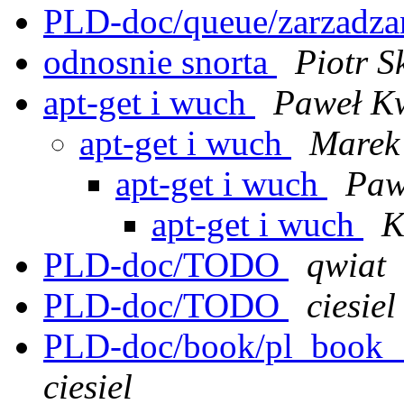
PLD-doc/queue/zarzadza
odnosnie snorta
Piotr 
apt-get i wuch
Paweł Kw
apt-get i wuch
Marek 
apt-get i wuch
Paw
apt-get i wuch
K
PLD-doc/TODO
qwiat
PLD-doc/TODO
ciesiel
PLD-doc/book/pl_book__
ciesiel