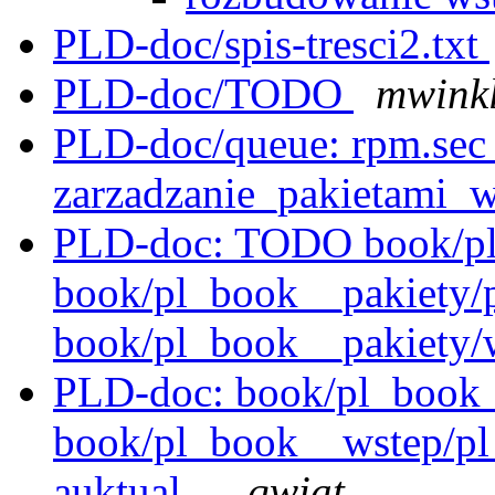
PLD-doc/spis-tresci2.txt
PLD-doc/TODO
mwink
PLD-doc/queue: rpm.sec 
zarzadzanie_pakietami_w
PLD-doc: TODO book/pl
book/pl_book__pakiety/p
book/pl_book__pakiety/
PLD-doc: book/pl_book_
book/pl_book__wstep/pl
auktual...
qwiat