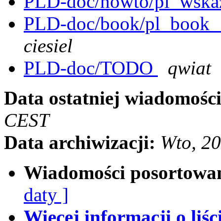
PLD-doc/howto/pl_wsk
PLD-doc/book/pl_book__
ciesiel
PLD-doc/TODO
qwiat
Data ostatniej wiadomości
CEST
Data archiwizacji:
Wto, 2
Wiadomości posortowa
daty ]
Więcej informacji o liści