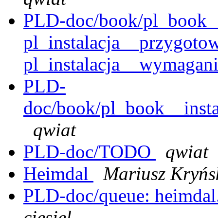
PLD-doc/book/pl_book__
pl_instalacja__przygotow
pl_instalacja__wymagan
PLD-
doc/book/pl_book__instal
qwiat
PLD-doc/TODO
qwiat
Heimdal
Mariusz Kryńs
PLD-doc/queue: heimdal.
ciesiel