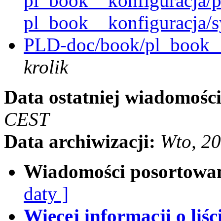
pl_book__konfiguracja/p
pl_book__konfiguracja/s
PLD-doc/book/pl_book__
krolik
Data ostatniej wiadomości
CEST
Data archiwizacji:
Wto, 2
Wiadomości posortowa
daty ]
Więcej informacji o liści