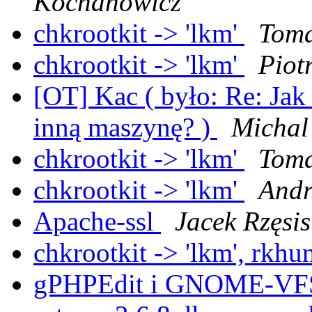
Kochanowicz
chkrootkit -> 'lkm'
Toma
chkrootkit -> 'lkm'
Piot
[OT] Kac ( było: Re: Jak 
inną maszynę? )
Michal
chkrootkit -> 'lkm'
Toma
chkrootkit -> 'lkm'
Andr
Apache-ssl
Jacek Rzęsis
chkrootkit -> 'lkm', rkhu
gPHPEdit i GNOME-V