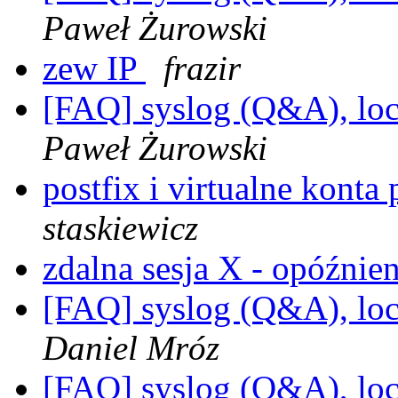
Paweł Żurowski
zew IP
frazir
[FAQ] syslog (Q&A), loc
Paweł Żurowski
postfix i virtualne konta
staskiewicz
zdalna sesja X - opóźnie
[FAQ] syslog (Q&A), loc
Daniel Mróz
[FAQ] syslog (Q&A), loc