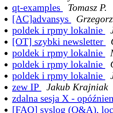
qt-examples
Tomasz P.
[AC]advansys
Grzegorz 
poldek i rpmy lokalnie
[OT] szybki newsletter
poldek i rpmy lokalnie
poldek i rpmy lokalnie
poldek i rpmy lokalnie
zew IP
Jakub Krajniak
zdalna sesja X - opóźnie
[FAQ] syslog (Q&A), loc