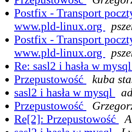
Postfix - Transport pocz
www.pld-linux.org
psz
Postfix - Transport pocz
www.pld-linux.org
psz
Re: sasl2 i hasła w mysq
Przepustowość
kuba sta
sasl2 i hasła w mysql
ad
Przepustowość
Grzegor
Re[2]: Przepustowość
A