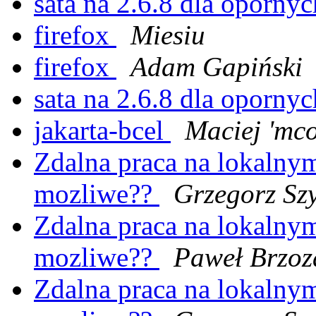
sata na 2.6.8 dla oporny
firefox
Miesiu
firefox
Adam Gapiński
sata na 2.6.8 dla oporny
jakarta-bcel
Maciej 'mc
Zdalna praca na lokalnym 
mozliwe??
Grzegorz Sz
Zdalna praca na lokalnym 
mozliwe??
Paweł Brzoz
Zdalna praca na lokalnym 