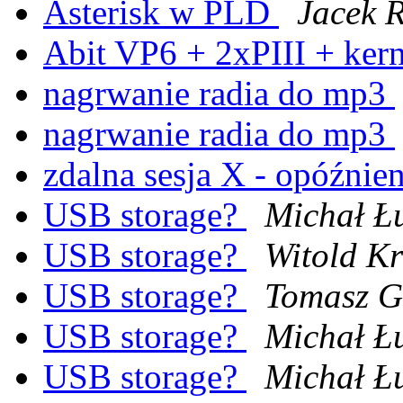
Asterisk w PLD
Jacek R
Abit VP6 + 2xPIII + ker
nagrwanie radia do mp3
nagrwanie radia do mp3
zdalna sesja X - opóźnie
USB storage?
Michał Ł
USB storage?
Witold Kr
USB storage?
Tomasz G
USB storage?
Michał Ł
USB storage?
Michał Ł