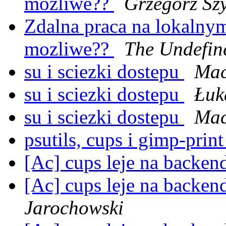
mozliwe??
Grzegorz Sz
Zdalna praca na lokalnym 
mozliwe??
The Undefin
su i sciezki dostepu
Mac
su i sciezki dostepu
Łuk
su i sciezki dostepu
Mac
psutils, cups i gimp-prin
[Ac] cups leje na backend
[Ac] cups leje na backend
Jarochowski