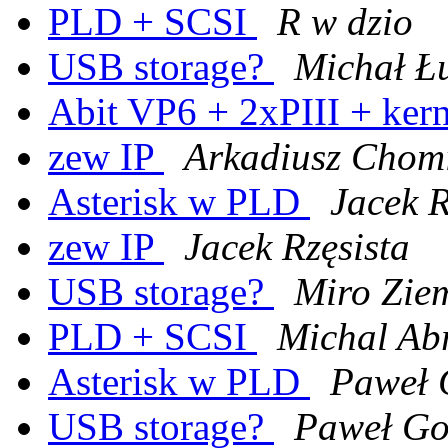
PLD + SCSI
R w dzio
USB storage?
Michał Ł
Abit VP6 + 2xPIII + ker
zew IP
Arkadiusz Chom
Asterisk w PLD
Jacek R
zew IP
Jacek Rzęsista
USB storage?
Miro Zie
PLD + SCSI
Michal Ab
Asterisk w PLD
Paweł 
USB storage?
Paweł Go