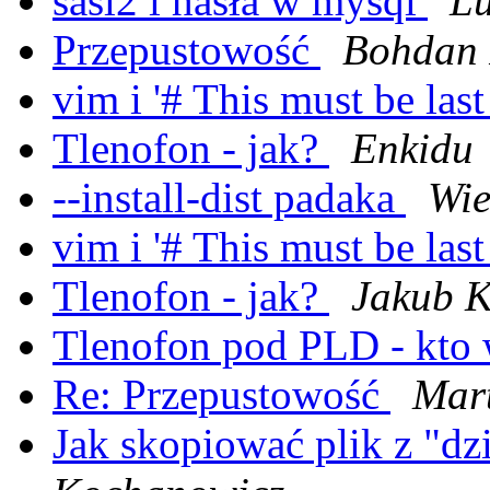
sasl2 i hasła w mysql
Lu
Przepustowość
Bohdan 
vim i '# This must be last
Tlenofon - jak?
Enkidu
--install-dist padaka
Wie
vim i '# This must be last
Tlenofon - jak?
Jakub K
Tlenofon pod PLD - kto 
Re: Przepustowość
Mar
Jak skopiować plik z "d