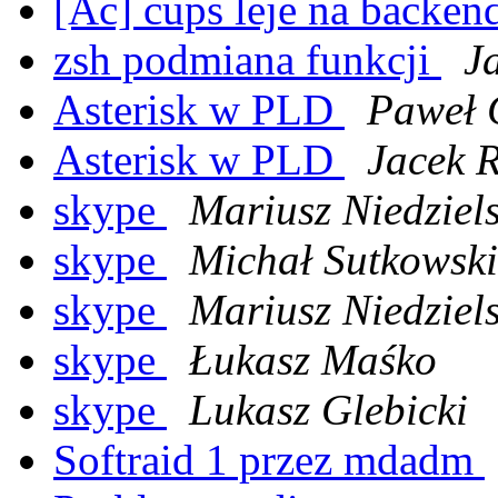
[Ac] cups leje na backend
zsh podmiana funkcji
J
Asterisk w PLD
Paweł 
Asterisk w PLD
Jacek R
skype
Mariusz Niedziels
skype
Michał Sutkowski
skype
Mariusz Niedziels
skype
Łukasz Maśko
skype
Lukasz Glebicki
Softraid 1 przez mdadm