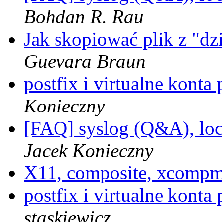
Bohdan R. Rau
Jak skopiować plik z "d
Guevara Braun
postfix i virtualne konta
Konieczny
[FAQ] syslog (Q&A), loc
Jacek Konieczny
X11, composite, xcomp
postfix i virtualne konta
staskiewicz