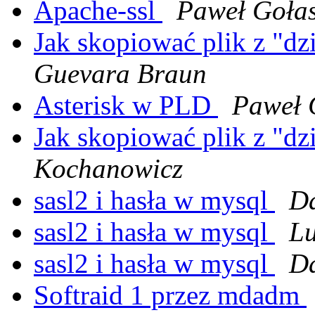
Apache-ssl
Paweł Gołas
Jak skopiować plik z "d
Guevara Braun
Asterisk w PLD
Paweł 
Jak skopiować plik z "d
Kochanowicz
sasl2 i hasła w mysql
Da
sasl2 i hasła w mysql
Lu
sasl2 i hasła w mysql
Da
Softraid 1 przez mdadm