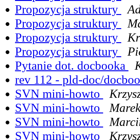
Propozycja struktury
Ad
Propozycja struktury
Ma
Propozycja struktury
Kr
Propozycja struktury
Pi
Pytanie dot. docbooka
K
rev 112 - pld-doc/docbo
SVN mini-howto
Krzys
SVN mini-howto
Marek 
SVN mini-howto
Marci
SVN mini-howto
Krzys