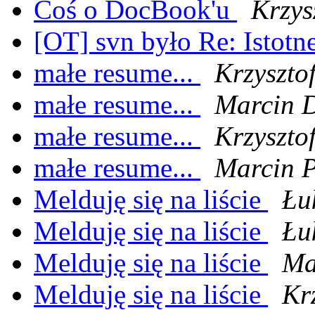
Coś o DocBook'u
Krzys
[OT] svn było Re: Istotn
małe resume...
Krzyszto
małe resume...
Marcin D
małe resume...
Krzyszto
małe resume...
Marcin 
Melduję się na liście
Łu
Melduję się na liście
Łu
Melduję się na liście
Ma
Melduję się na liście
Kr