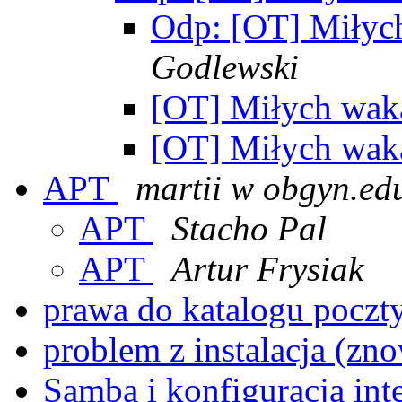
Odp: [OT] Miłych
Godlewski
[OT] Miłych waka
[OT] Miłych waka
APT
martii w obgyn.ed
APT
Stacho Pal
APT
Artur Frysiak
prawa do katalogu poczt
problem z instalacja (zn
Samba i konfiguracja in