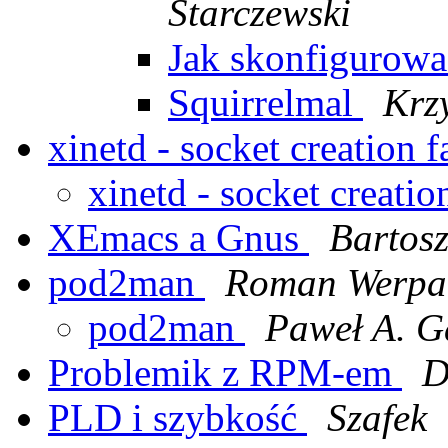
Starczewski
Jak skonfigurow
Squirrelmal
Krz
xinetd - socket creation 
xinetd - socket creatio
XEmacs a Gnus
Bartosz
pod2man
Roman Werpa
pod2man
Paweł A. G
Problemik z RPM-em
D
PLD i szybkość
Szafek