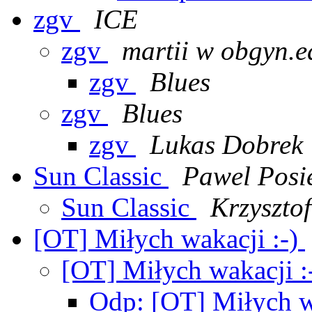
zgv
ICE
zgv
martii w obgyn.e
zgv
Blues
zgv
Blues
zgv
Lukas Dobrek
Sun Classic
Pawel Posi
Sun Classic
Krzyszto
[OT] Miłych wakacji :-)
[OT] Miłych wakacji :
Odp: [OT] Miłych w