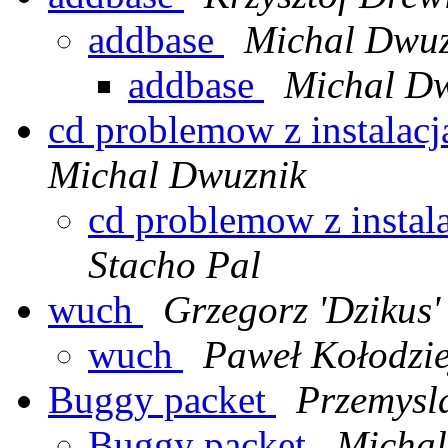
addbase
Michal Dwuz
addbase
Michal D
cd problemow z instalacja
Michal Dwuznik
cd problemow z instalac
Stacho Pal
wuch
Grzegorz 'Dzikus'
wuch
Paweł Kołodzie
Buggy packet
Przemysl
Buggy packet
Michal