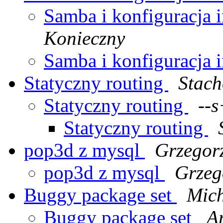
Samba i konfiguracja
Konieczny
Samba i konfiguracja
Statyczny routing
Stach
Statyczny routing
--
Statyczny routing
pop3d z mysql
Grzegorz
pop3d z mysql
Grzego
Buggy package set
Mic
Buggy package set
Ar