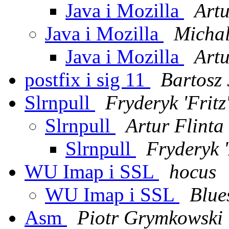
Java i Mozilla
Artu
Java i Mozilla
Micha
Java i Mozilla
Artu
postfix i sig 11
Bartosz 
Slrnpull
Fryderyk 'Frit
Slrnpull
Artur Flinta
Slrnpull
Fryderyk 
WU Imap i SSL
hocus
WU Imap i SSL
Blue
Asm
Piotr Grymkowski