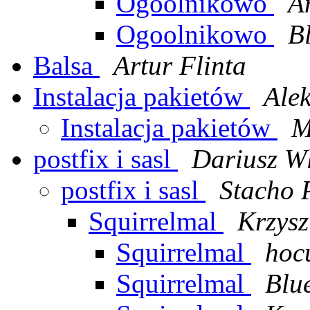
Ogoolnikowo
A
Ogoolnikowo
B
Balsa
Artur Flinta
Instalacja pakietów
Ale
Instalacja pakietów
M
postfix i sasl
Dariusz W
postfix i sasl
Stacho 
Squirrelmal
Krzysz
Squirrelmal
hoc
Squirrelmal
Blu