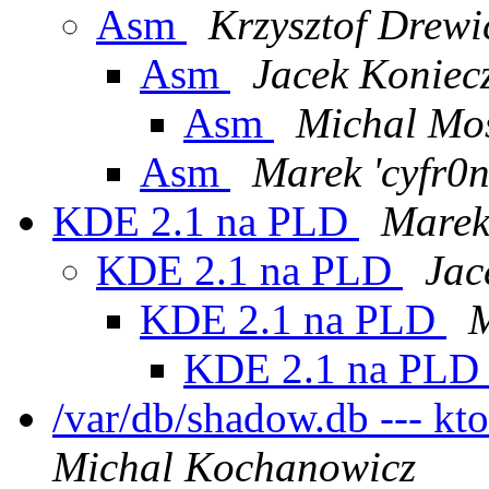
Asm
Krzysztof Drewi
Asm
Jacek Koniec
Asm
Michal Mo
Asm
Marek 'cyfr0
KDE 2.1 na PLD
Marek
KDE 2.1 na PLD
Jac
KDE 2.1 na PLD
M
KDE 2.1 na PL
/var/db/shadow.db --- kt
Michal Kochanowicz