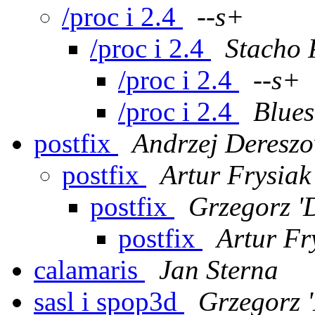
/proc i 2.4
--s+
/proc i 2.4
Stacho 
/proc i 2.4
--s+
/proc i 2.4
Blues
postfix
Andrzej Dereszo
postfix
Artur Frysiak
postfix
Grzegorz 'D
postfix
Artur Fr
calamaris
Jan Sterna
sasl i spop3d
Grzegorz '