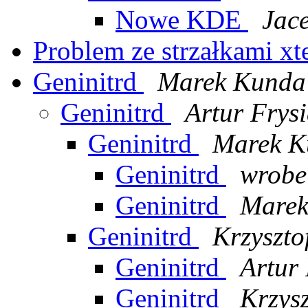
Nowe KDE
Jace
Problem ze strzałkami xt
Geninitrd
Marek Kunda
Geninitrd
Artur Frys
Geninitrd
Marek K
Geninitrd
wrobe
Geninitrd
Marek
Geninitrd
Krzyszto
Geninitrd
Artur 
Geninitrd
Krzys