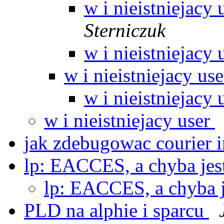
w i nieistniejacy 
Sterniczuk
w i nieistniejacy 
w i nieistniejacy us
w i nieistniejacy 
w i nieistniejacy user
jak zdebugowac courier
lp: EACCES, a chyba je
lp: EACCES, a chyba 
PLD na alphie i sparcu