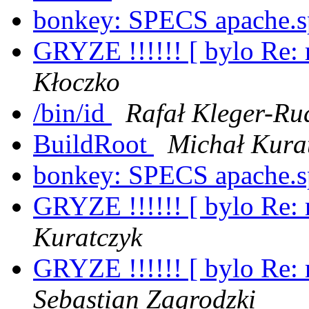
bonkey: SPECS apache.
GRYZE !!!!!! [ bylo Re: r
Kłoczko
/bin/id
Rafał Kleger-R
BuildRoot
Michał Kura
bonkey: SPECS apache.
GRYZE !!!!!! [ bylo Re: r
Kuratczyk
GRYZE !!!!!! [ bylo Re: r
Sebastian Zagrodzki