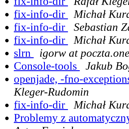
fix-info-dir
Rafał Kleg
fix-info-dir
Michał Kura
fix-info-dir
Sebastian Z
fix-info-dir
Michał Kura
slrn
igorw at poczta.one
Console-tools
Jakub Bo
openjade, -fno-exception
Kleger-Rudomin
fix-info-dir
Michał Kura
Problemy z automatyczn