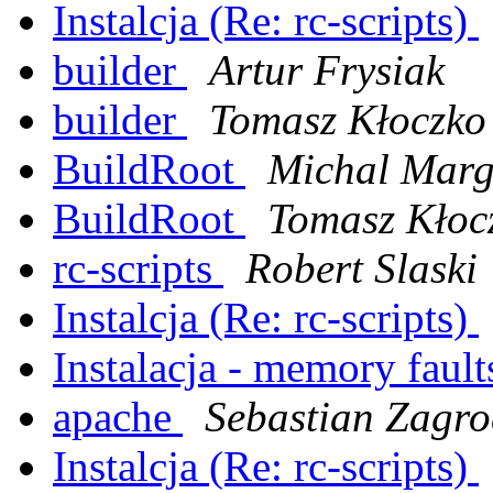
Instalcja (Re: rc-scripts)
builder
Artur Frysiak
builder
Tomasz Kłoczko
BuildRoot
Michal Marg
BuildRoot
Tomasz Kłoc
rc-scripts
Robert Slaski
Instalcja (Re: rc-scripts)
Instalacja - memory faults
apache
Sebastian Zagro
Instalcja (Re: rc-scripts)