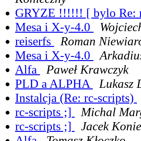
GRYZE !!!!!! [ bylo Re: r
Mesa i X-y-4.0
Wojciec
reiserfs
Roman Niewiar
Mesa i X-y-4.0
Arkadiu
Alfa
Paweł Krawczyk
PLD a ALPHA
Lukasz 
Instalcja (Re: rc-scripts)
rc-scripts ;]
Michal Mar
rc-scripts ;]
Jacek Koni
Alfa
Tomasz Kłoczko