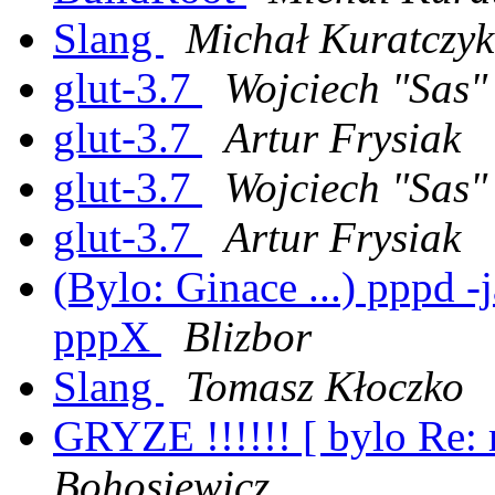
Slang
Michał Kuratczyk
glut-3.7
Wojciech "Sas"
glut-3.7
Artur Frysiak
glut-3.7
Wojciech "Sas"
glut-3.7
Artur Frysiak
(Bylo: Ginace ...) pppd -
pppX
Blizbor
Slang
Tomasz Kłoczko
GRYZE !!!!!! [ bylo Re: r
Bohosiewicz