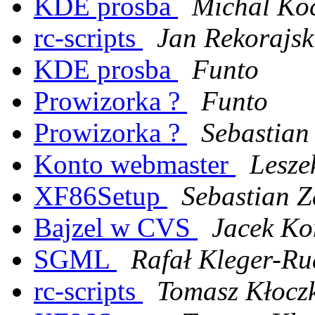
KDE prosba
Michal Ko
rc-scripts
Jan Rekorajsk
KDE prosba
Funto
Prowizorka ?
Funto
Prowizorka ?
Sebastian
Konto webmaster
Lesze
XF86Setup
Sebastian Z
Bajzel w CVS
Jacek Ko
SGML
Rafał Kleger-R
rc-scripts
Tomasz Kłocz