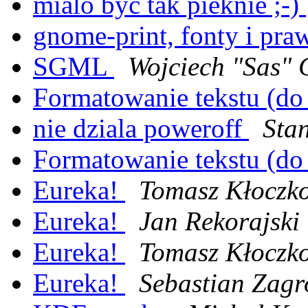
mialo byc tak pieknie ;-)
gnome-print, fonty i pra
SGML
Wojciech "Sas" 
Formatowanie tekstu (do
nie dziala poweroff
Sta
Formatowanie tekstu (do
Eureka!
Tomasz Kłoczk
Eureka!
Jan Rekorajski
Eureka!
Tomasz Kłoczk
Eureka!
Sebastian Zagr