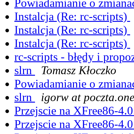
Powiadamianie o zmian
Instalcja (Re: rc-scripts)
Instalcja (Re: rc-scripts)
Instalcja (Re: rc-scripts)
rc-scripts - błędy i prop
slrn
Tomasz Kłoczko
Powiadamianie o zmian
slrn
igorw at poczta.one
Przejscie na XFree86-4.0.
Przejscie na XFree86-4.0.