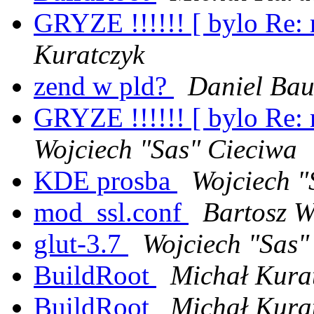
GRYZE !!!!!! [ bylo Re: r
Kuratczyk
zend w pld?
Daniel Bau
GRYZE !!!!!! [ bylo Re: r
Wojciech "Sas" Cieciwa
KDE prosba
Wojciech "
mod_ssl.conf
Bartosz W
glut-3.7
Wojciech "Sas"
BuildRoot
Michał Kura
BuildRoot
Michał Kura