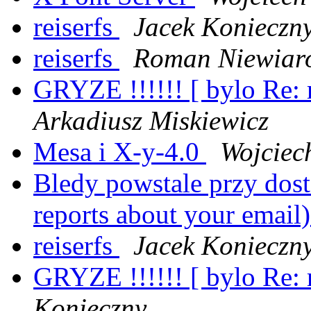
reiserfs
Jacek Konieczn
reiserfs
Roman Niewiar
GRYZE !!!!!! [ bylo Re: r
Arkadiusz Miskiewicz
Mesa i X-y-4.0
Wojciec
Bledy powstale przy dost
reports about your email
reiserfs
Jacek Konieczn
GRYZE !!!!!! [ bylo Re: r
Konieczny