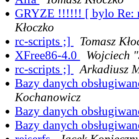
GRYZE !!!!!! [ bylo Re: r
Kłoczko
rc-scripts ;]
Tomasz Kło
XFree86-4.0
Wojciech 
rc-scripts ;]
Arkadiusz M
Bazy danych obsługiwan
Kochanowicz
Bazy danych obsługiwan
Bazy danych obsługiwan
reiserfs
Jacek Konieczn