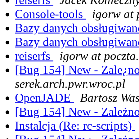
Console-tools
igorw at 
Bazy danych obsługiwan
Bazy danych obsługiwan
reiserfs
igorw at poczta.
[Bug 154] New - Zale¿n
serek.arch.pwr.wroc.pl
OpenJADE
Bartosz Wa
[Bug 154] New - Zależn
Instalcja (Re: rc-scripts)