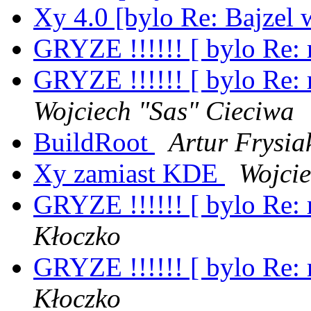
Xy 4.0 [bylo Re: Bajze
GRYZE !!!!!! [ bylo Re: r
GRYZE !!!!!! [ bylo Re: r
Wojciech "Sas" Cieciwa
BuildRoot
Artur Frysia
Xy zamiast KDE
Wojcie
GRYZE !!!!!! [ bylo Re: r
Kłoczko
GRYZE !!!!!! [ bylo Re: r
Kłoczko