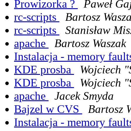
Prowizorka ?
Paweł Ga
rc-scripts
Bartosz Wasz
rc-scripts
Stanisław Mis
apache
Bartosz Waszak
Instalacja - memory faults
KDE prosba
Wojciech "
KDE prosba
Wojciech "
apache
Jacek Smyda
Bajzel w CVS
Bartosz 
Instalacja - memory faults