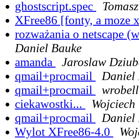
ghostscript.spec
Tomasz
XFree86 [fonty, a moze 
rozważania o netscape (w
Daniel Bauke
amanda
Jaroslaw Dziub
qmail+procmail
Daniel
qmail+procmail
wrobell
ciekawostki...
Wojciech
qmail+procmail
Daniel
Wylot XFree86-4.0
Woj