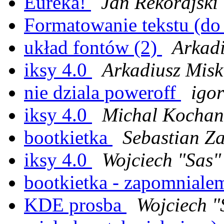
Eureka!
Jan Rekorajski
Formatowanie tekstu (do
układ fontów (2)
Arkadi
iksy 4.0
Arkadiusz Misk
nie dziala poweroff
igor
iksy 4.0
Michal Kochan
bootkietka
Sebastian Z
iksy 4.0
Wojciech "Sas"
bootkietka - zapomnial
KDE prosba
Wojciech "