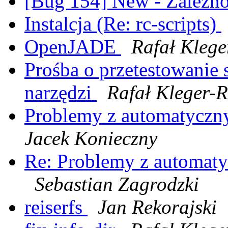
[Bug 154] New - Zależn
Instalcja (Re: rc-scripts)
OpenJADE
Rafał Kleg
Prośba o przetestowani
narzędzi
Rafał Kleger-
Problemy z automatyczn
Jacek Konieczny
Re: Problemy z automat
Sebastian Zagrodzki
reiserfs
Jan Rekorajski