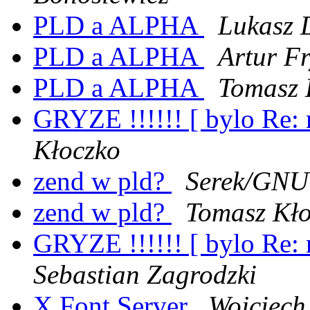
PLD a ALPHA
Lukasz 
PLD a ALPHA
Artur Fr
PLD a ALPHA
Tomasz 
GRYZE !!!!!! [ bylo Re: r
Kłoczko
zend w pld?
Serek/GNU
zend w pld?
Tomasz Kło
GRYZE !!!!!! [ bylo Re: r
Sebastian Zagrodzki
X Font Server
Wojciech