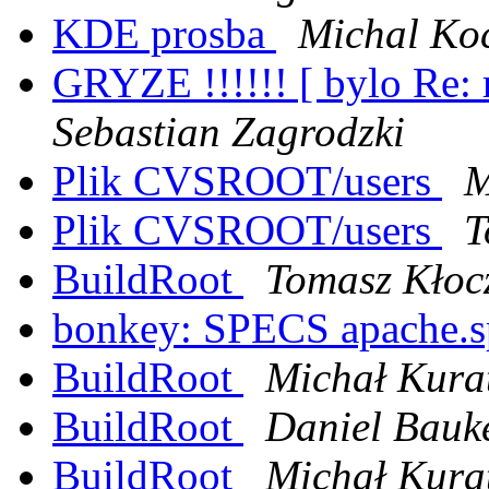
KDE prosba
Michal Ko
GRYZE !!!!!! [ bylo Re: r
Sebastian Zagrodzki
Plik CVSROOT/users
M
Plik CVSROOT/users
T
BuildRoot
Tomasz Kłoc
bonkey: SPECS apache.
BuildRoot
Michał Kura
BuildRoot
Daniel Bauk
BuildRoot
Michał Kura