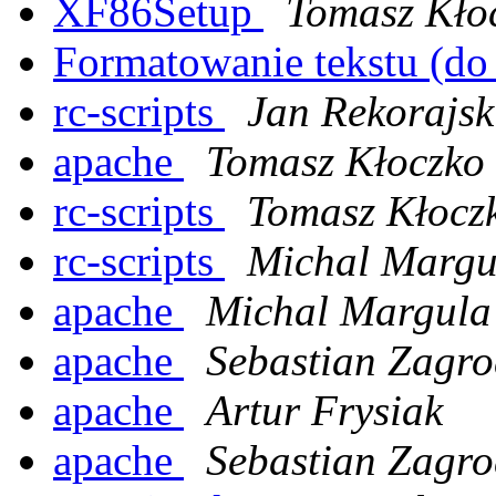
XF86Setup
Tomasz Kło
Formatowanie tekstu (do
rc-scripts
Jan Rekorajsk
apache
Tomasz Kłoczko
rc-scripts
Tomasz Kłocz
rc-scripts
Michal Margu
apache
Michal Margula
apache
Sebastian Zagro
apache
Artur Frysiak
apache
Sebastian Zagro