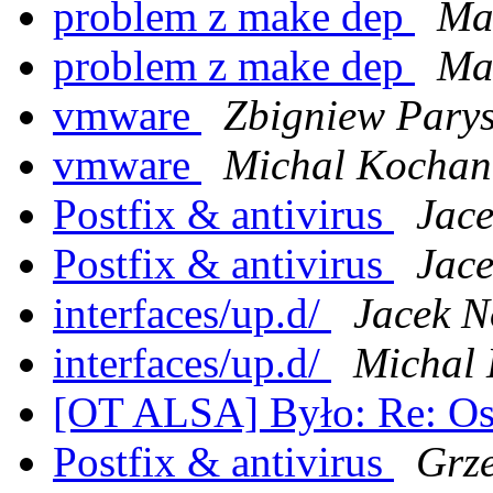
problem z make dep
Ma
problem z make dep
Ma
vmware
Zbigniew Pary
vmware
Michal Kochan
Postfix & antivirus
Jace
Postfix & antivirus
Jace
interfaces/up.d/
Jacek N
interfaces/up.d/
Michal
[OT ALSA] Było: Re: O
Postfix & antivirus
Grze