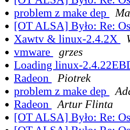
problem z make dep
Ma
[OT ALSA] Było: Re: O
Xawtv & linux-2.4.2X
vmware
grzes
Loading linux-2.4.22EBD
Radeon
Piotrek
problem z make dep
Ad
Radeon
Artur Flinta
[OT ALSA] Było: Re: O