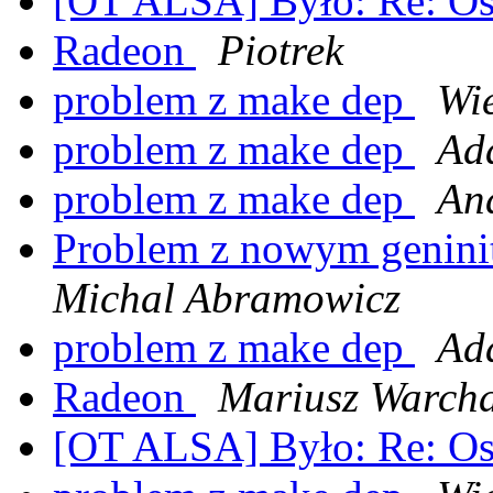
[OT ALSA] Było: Re: O
Radeon
Piotrek
problem z make dep
Wi
problem z make dep
Ad
problem z make dep
An
Problem z nowym geninit
Michal Abramowicz
problem z make dep
Ad
Radeon
Mariusz Warch
[OT ALSA] Było: Re: O