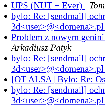
UPS (NUT + Ever)
Tom
bylo: Re: [sendmail] oc
3d<user>@<domena>.p
Problem z nowym geninit
Arkadiusz Patyk
bylo: Re: [sendmail] oc
3d<user>@<domena>.p
[OT ALSA] Było: Re: O
bylo: Re: [sendmail] oc
3d<user>@<domena>.p