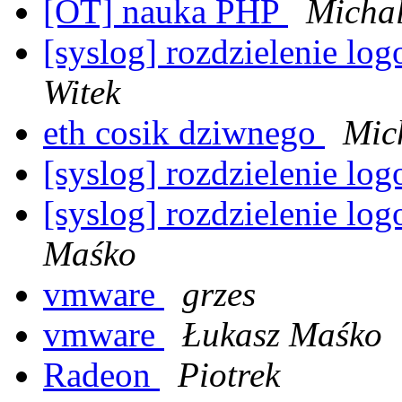
[OT] nauka PHP
Michal
[syslog] rozdzielenie lo
Witek
eth cosik dziwnego
Mic
[syslog] rozdzielenie lo
[syslog] rozdzielenie lo
Maśko
vmware
grzes
vmware
Łukasz Maśko
Radeon
Piotrek