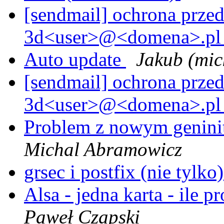
[sendmail] ochrona prze
3d<user>@<domena>.p
Auto update
Jakub (mic
[sendmail] ochrona prze
3d<user>@<domena>.p
Problem z nowym geninit
Michal Abramowicz
grsec i postfix (nie tylko
Alsa - jedna karta - ile
Paweł Czapski