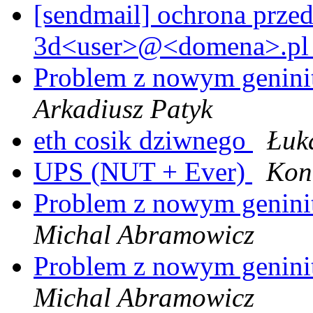
[sendmail] ochrona prze
3d<user>@<domena>.p
Problem z nowym geninit
Arkadiusz Patyk
eth cosik dziwnego
Łuk
UPS (NUT + Ever)
Kon
Problem z nowym geninit
Michal Abramowicz
Problem z nowym geninit
Michal Abramowicz