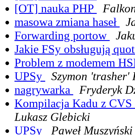
[OT] nauka PHP
Falko
masowa zmiana haseł
J
Forwarding portow
Jak
Jakie FSy obsługują quo
Problem z modemem HS
UPSy
Szymon 'trasher'
nagrywarka
Fryderyk D
Kompilacja Kadu z CVS -
Lukasz Glebicki
UPSy
Paweł Muszyński