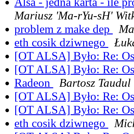
Alsa - jedna karta - ile
Mariusz 'Ma-rYu-sH' Wit
problem z make dep
Ma
eth cosik dziwnego
Łuk
[OT ALSA] Było: Re: O
[OT ALSA] Było: Re: O
Radeon
Bartosz Taudul
[OT ALSA] Było: Re: O
[OT ALSA] Było: Re: O
eth cosik dziwnego
Mic