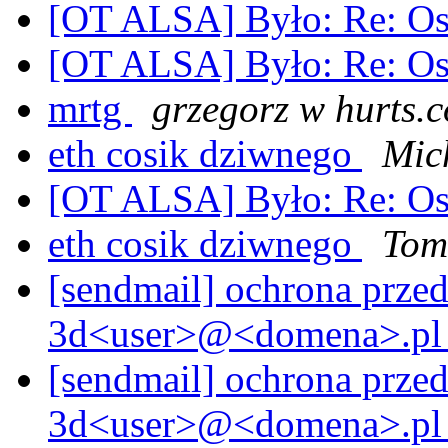
[OT ALSA] Było: Re: O
[OT ALSA] Było: Re: O
mrtg
grzegorz w hurts.
eth cosik dziwnego
Mic
[OT ALSA] Było: Re: O
eth cosik dziwnego
Tom
[sendmail] ochrona prze
3d<user>@<domena>.p
[sendmail] ochrona prze
3d<user>@<domena>.p