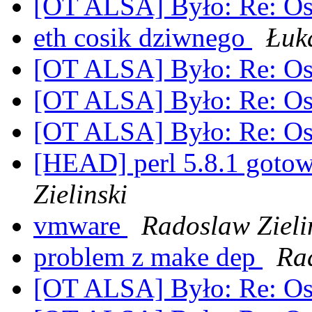
[OT ALSA] Było: Re: O
eth cosik dziwnego
Łuk
[OT ALSA] Było: Re: O
[OT ALSA] Było: Re: O
[OT ALSA] Było: Re: O
[HEAD] perl 5.8.1 goto
Zielinski
vmware
Radoslaw Zieli
problem z make dep
Rad
[OT ALSA] Było: Re: O