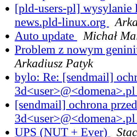
[pld-users-pl] wysylanie 
news.pld-linux.org
Arka
Auto update
Michał Ma
Problem z nowym geninit
Arkadiusz Patyk
bylo: Re: [sendmail] oc
3d<user>@<domena>.p
[sendmail] ochrona prze
3d<user>@<domena>.p
UPS (NUT + Ever)
Sta