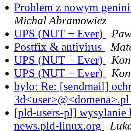
Problem z nowym geninit
Michal Abramowicz
UPS (NUT + Ever)
Paw
Postfix & antivirus
Mat
UPS (NUT + Ever)
Kon
UPS (NUT + Ever)
Kon
bylo: Re: [sendmail] oc
3d<user>@<domena>.p
[pld-users-pl] wysylanie 
news.pld-linux.org
Luka