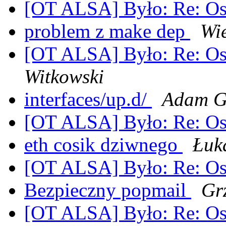
[OT ALSA] Było: Re: O
problem z make dep
Wi
[OT ALSA] Było: Re: O
Witkowski
interfaces/up.d/
Adam G
[OT ALSA] Było: Re: O
eth cosik dziwnego
Łuk
[OT ALSA] Było: Re: O
Bezpieczny popmail
Gr
[OT ALSA] Było: Re: O