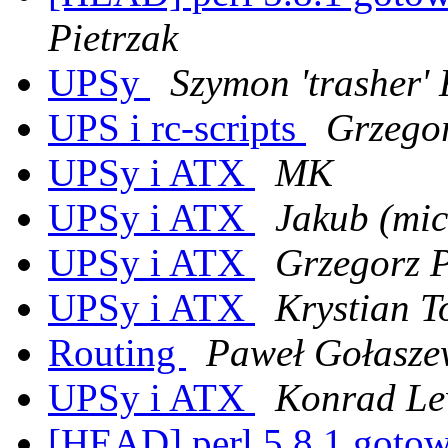
Pietrzak
UPSy
Szymon 'trasher'
UPS i rc-scripts
Grzegor
UPSy i ATX
MK
UPSy i ATX
Jakub (mic
UPSy i ATX
Grzegorz P
UPSy i ATX
Krystian 
Routing
Paweł Gołasze
UPSy i ATX
Konrad Le
[HEAD] perl 5.8.1 goto