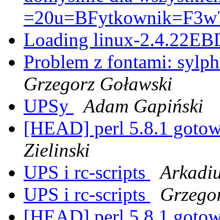
=20u=BFytkownik=F3w
Loading linux-2.4.22EBD
Problem z fontami: sylph
Grzegorz Goławski
UPSy
Adam Gapiński
[HEAD] perl 5.8.1 goto
Zielinski
UPS i rc-scripts
Arkadiu
UPS i rc-scripts
Grzegor
[HEAD] perl 5.8.1 goto