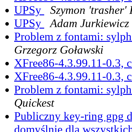
UPSy
Szymon 'trasher'
UPSy
Adam Jurkiewicz
Problem z fontami: sylph
Grzegorz Goławski
XFree86-4.3.99.11-0.3, c
XFree86-4.3.99.11-0.3, c
Problem z fontami: sylph
Quickest
Publiczny key-ring gpg d
domyślnie dla wszystkic