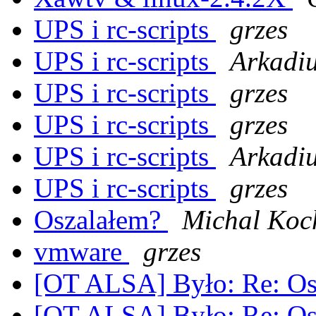
UPS i rc-scripts
grzes
UPS i rc-scripts
Arkadiu
UPS i rc-scripts
grzes
UPS i rc-scripts
grzes
UPS i rc-scripts
Arkadiu
UPS i rc-scripts
grzes
Oszalałem?
Michal Koc
vmware
grzes
[OT ALSA] Było: Re: O
[OT ALSA] Było: Re: O