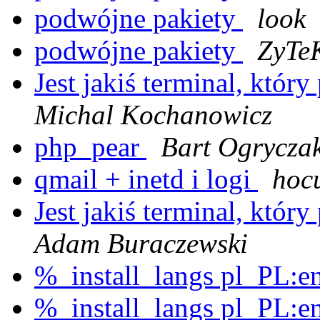
podwójne pakiety
look
podwójne pakiety
ZyTe
Jest jakiś terminal, któr
Michal Kochanowicz
php_pear
Bart Ogrycza
qmail + inetd i logi
hoc
Jest jakiś terminal, któr
Adam Buraczewski
%_install_langs pl_PL:e
%_install_langs pl_PL:e