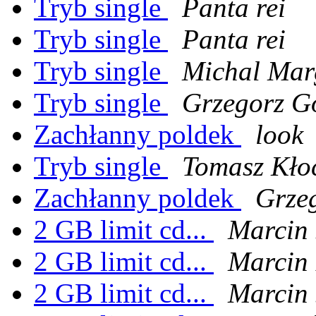
Tryb single
Panta rei
Tryb single
Panta rei
Tryb single
Michal Mar
Tryb single
Grzegorz G
Zachłanny poldek
look
Tryb single
Tomasz Kło
Zachłanny poldek
Grze
2 GB limit cd...
Marcin 
2 GB limit cd...
Marcin 
2 GB limit cd...
Marcin 