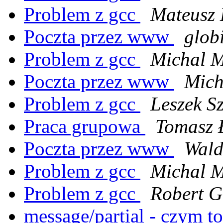
Problem z gcc
Mateusz 
Poczta przez www
glob
Problem z gcc
Michal 
Poczta przez www
Mich
Problem z gcc
Leszek S
Praca grupowa
Tomasz 
Poczta przez www
Wald
Problem z gcc
Michal 
Problem z gcc
Robert G
message/partial - czym t