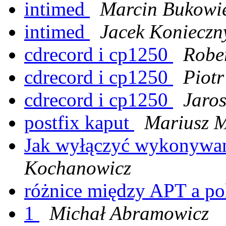
intimed
Marcin Bukowi
intimed
Jacek Konieczn
cdrecord i cp1250
Rober
cdrecord i cp1250
Piot
cdrecord i cp1250
Jaro
postfix kaput
Mariusz 
Jak wyłączyć wykonywa
Kochanowicz
różnice między APT a p
1
Michał Abramowicz