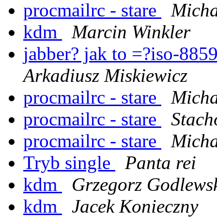
procmailrc - stare
Micha
kdm
Marcin Winkler
jabber? jak to =?iso-8
Arkadiusz Miskiewicz
procmailrc - stare
Micha
procmailrc - stare
Stach
procmailrc - stare
Micha
Tryb single
Panta rei
kdm
Grzegorz Godlews
kdm
Jacek Konieczny