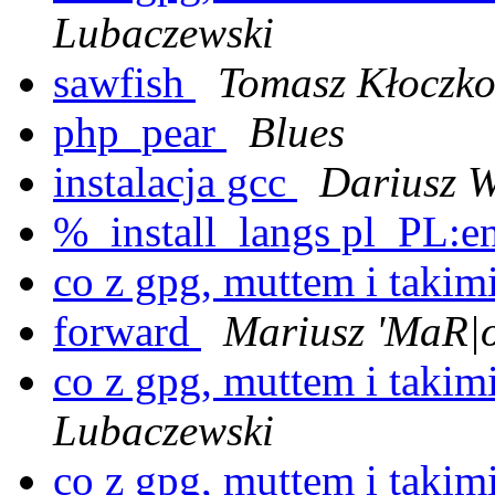
Lubaczewski
sawfish
Tomasz Kłoczk
php_pear
Blues
instalacja gcc
Dariusz W
%_install_langs pl_PL:e
co z gpg, muttem i takim
forward
Mariusz 'MaR|o
co z gpg, muttem i takim
Lubaczewski
co z gpg, muttem i takim