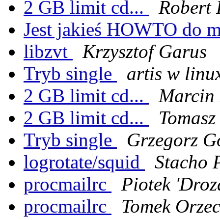
2 GB limit cd...
Robert 
Jest jakieś HOWTO do 
libzvt
Krzysztof Garus
Tryb single
artis w linu
2 GB limit cd...
Marcin 
2 GB limit cd...
Tomasz
Tryb single
Grzegorz G
logrotate/squid
Stacho 
procmailrc
Piotek 'Dro
procmailrc
Tomek Orze