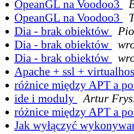
OpeanGL na Voodoo3
B
OpeanGL na Voodoo3
Dia - brak obiektów
Pio
Dia - brak obiektów
wro
Dia - brak obiektów
wro
Apache + ssl + virtualho
różnice między APT a p
ide i moduly
Artur Frys
różnice między APT a p
Jak wyłączyć wykonywa