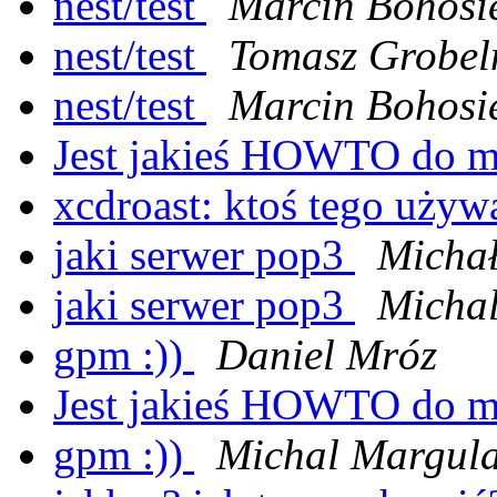
nest/test
Marcin Bohosi
nest/test
Tomasz Grobel
nest/test
Marcin Bohosi
Jest jakieś HOWTO do 
xcdroast: ktoś tego uży
jaki serwer pop3
Michał
jaki serwer pop3
Micha
gpm :))
Daniel Mróz
Jest jakieś HOWTO do 
gpm :))
Michal Margul