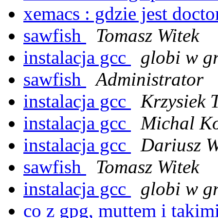
xemacs : gdzie jest doct
sawfish
Tomasz Witek
instalacja gcc
globi w g
sawfish
Administrator
instalacja gcc
Krzysiek 
instalacja gcc
Michal K
instalacja gcc
Dariusz W
sawfish
Tomasz Witek
instalacja gcc
globi w g
co z gpg, muttem i takim