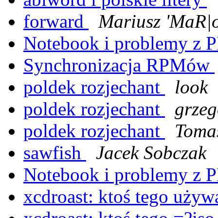
forward
Mariusz 'MaR|o
Notebook i problemy z
Synchronizacja RPMów
poldek rozjechant
look
poldek rozjechant
grzeg
poldek rozjechant
Toma
sawfish
Jacek Sobczak
Notebook i problemy z
xcdroast: ktoś tego uży