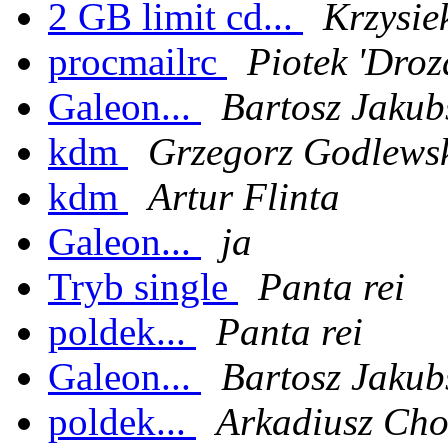
2 GB limit cd...
Krzysie
procmailrc
Piotek 'Dro
Galeon...
Bartosz Jakub
kdm
Grzegorz Godlews
kdm
Artur Flinta
Galeon...
ja
Tryb single
Panta rei
poldek...
Panta rei
Galeon...
Bartosz Jakub
poldek...
Arkadiusz Cho