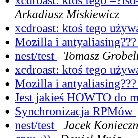
xcdroast: ktoś tego =?
Arkadiusz Miskiewicz
xcdroast: ktoś tego uży
Mozilla i antyaliasing??
nest/test
Tomasz Grobel
xcdroast: ktoś tego uży
Mozilla i antyaliasing??
Jest jakieś HOWTO do 
Synchronizacja RPMów
nest/test
Jacek Koniecz