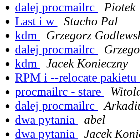
dalej procmailrc
Piotek
Last i w
Stacho Pal
kdm
Grzegorz Godlews
dalej procmailrc
Grzego
kdm
Jacek Konieczny
RPM i --relocate pakietu
procmailrc - stare
Witol
dalej procmailrc
Arkadi
dwa pytania
abel
dwa pytania
Jacek Koni