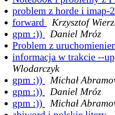
problem z horde i imap
forward
Krzysztof Wierz
gpm :))
Daniel Mróz
Problem z uruchomieniem
informacja w trakcie --u
Wlodarczyk
gpm :))
Michał Abramo
gpm :))
Daniel Mróz
gpm :))
Michał Abramo
abiword i polskie litery