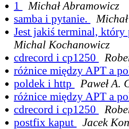
1
Michał Abramowicz
samba i pytanie.
Michał
Jest jakiś terminal, któr
Michal Kochanowicz
cdrecord i cp1250
Rober
różnice między APT a p
poldek i http
Paweł A. 
różnice między APT a p
cdrecord i cp1250
Rober
postfix kaput
Jacek Kon