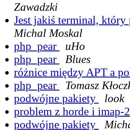
Zawadzki
Jest jakiś terminal, któr
Michal Moskal
php_pear
uHo
php_pear
Blues
różnice między APT a p
php_pear
Tomasz Kłocz
podwójne pakiety
look
problem z horde i imap
podwójne pakiety
Micha