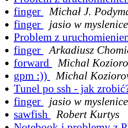
finger
Michał J. Podym
finger
jasio w myslenice
Problem z uruchomieniem
finger
Arkadiusz Chomi
forward
Michal Kozioro
gpm :))
Michal Kozioro
Tunel po ssh - jak zrobi
finger
jasio w myslenice
sawfish
Robert Kurtys
Notebook i problemy z