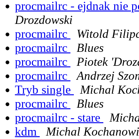
procmailrc - ejdnak nie
Drozdowski
procmailrc
Witold Filip
procmailrc
Blues
procmailrc
Piotek 'Dro
procmailrc
Andrzej Szo
Tryb single
Michal Koc
procmailrc
Blues
procmailrc - stare
Micha
kdm
Michal Kochanowi