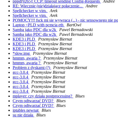
pppd[9265]: CCP: timeout sending Config-Requests
Andree
RE: Wiecznie (nie)działające połączenie...
Andree
Spellchecker w vim.
Arek
Spellchecker w vim.
Arek
POMOCY!!! fsck mi sie wywraca (...) - nic sensownego nie p
Laptop <PLD with pcmcia eth
BartOwl
Samba jako PDC dla w2k
Pawel Bernadowski
Samba jako PDC dla w2k
Pawel Bernadowski
KDE3 i PLD
Przemyslaw Biernat
KDE3 i PLD
Przemyslaw Biernat
KDE3 i PLD
Przemyslaw Biernat
*slow.img
Przemyslaw Biernat
hmmm, awaria ?
Przemyslaw Biernat
hmmm, awaria ?
Przemyslaw Biernat
Problem z dyskami (?)
Przemyslaw Biernat
gcc-3.0.4
Przemyslaw Biernat
gcc-3.0.4
Przemyslaw Biernat
gcc-3.0.4
Przemyslaw Biernat
gcc-3.0.4
Przemyslaw Biernat
gcc-3.0.4
Przemyslaw Biernat
mplayer: czy działa postprocessing?
Blues
Czym odtwarzać DVD?
Blues
Czym odtwarzać DVD?
Blues
iptables newnat
Blues
su nie działa
Blues