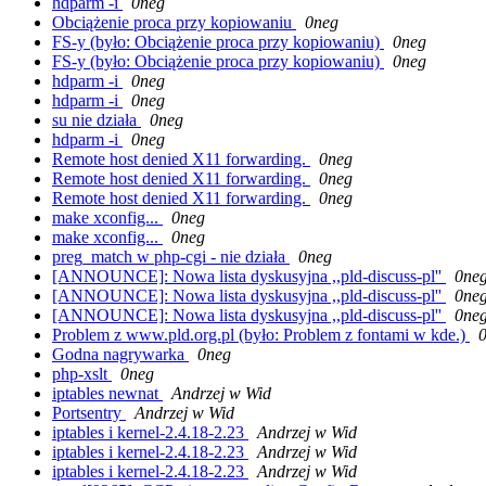
hdparm -i
0neg
Obciążenie proca przy kopiowaniu
0neg
FS-y (było: Obciążenie proca przy kopiowaniu)
0neg
FS-y (było: Obciążenie proca przy kopiowaniu)
0neg
hdparm -i
0neg
hdparm -i
0neg
su nie działa
0neg
hdparm -i
0neg
Remote host denied X11 forwarding.
0neg
Remote host denied X11 forwarding.
0neg
Remote host denied X11 forwarding.
0neg
make xconfig...
0neg
make xconfig...
0neg
preg_match w php-cgi - nie działa
0neg
[ANNOUNCE]: Nowa lista dyskusyjna ,,pld-discuss-pl''
0ne
[ANNOUNCE]: Nowa lista dyskusyjna ,,pld-discuss-pl''
0ne
[ANNOUNCE]: Nowa lista dyskusyjna ,,pld-discuss-pl''
0ne
Problem z www.pld.org.pl (było: Problem z fontami w kde.)
Godna nagrywarka
0neg
php-xslt
0neg
iptables newnat
Andrzej w Wid
Portsentry
Andrzej w Wid
iptables i kernel-2.4.18-2.23
Andrzej w Wid
iptables i kernel-2.4.18-2.23
Andrzej w Wid
iptables i kernel-2.4.18-2.23
Andrzej w Wid