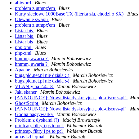
abiword
Blues
problem z utmpx'em
Blues
Karty sieciowe 1000Base TX (literka zła, chodzi o SX)
Blues
Olewanie swapu
Blues
problem z utmpx'em
Blues
Listar bis
Blues
Listar bis
Blues
Listar bis
Blues
php-xml
Blues
php-xml
Blues
hmmm, awaria ?
Marcin Bohosiewicz
hmmm, awaria ?
Marcin Bohosiewicz
Apache
Marcin Bohosiewicz
bugs.pld.net.pl nie dziala :-(
Marcin Bohosiewicz
bugs.pld.net.pl nie dziala :-(
Marcin Bohosiewicz
VLAN-y na 2.4.18
Marcin Bohosiewicz
Jaki skaner
Marcin Bohosiewicz
[ANNOUNCE]: Nowa lista dyskusyjna ,,pld-discuss-pl''
Marc
GhostScript
Marcin Bohosiewicz
[ANNOUNCE]: Nowa lista dyskusyjna ,,pld-discuss-pl''
Marc
Godna nagrywarka
Marcin Bohosiewicz
Problem z dyskami (?)
Maciej Browarczyk
printcap, filtry i ps to pcl
Waldemar Buczak
printcap, filtry i ps to pcl
Waldemar Buczak
amavisd i qmail
Waldemar Buczak