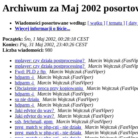
Archiwum za Maj 2002 posorto
Wiadomości posortowane według:
[ wątku ]
[ tematu ]
[ daty
Więcej informacji o liście...
Początek:
Śro, 1 Maj 2002, 00:28:18 CEST
Koniec:
Pią, 31 Maj 2002, 23:40:26 CEST
Liczba wiadomości:
980
mplayer: czy działa postprocessing?
Marcin Wojtczuk (FastVip
mplayer: czy działa postprocessing?
Marcin Wojtczuk (FastVip
Fwd: PLD z ftp
Marcin Wojtczuk (FastViper)
hdparm -i
Marcin Wojtczuk (FastViper)
hdparm -i
Marcin Wojtczuk (FastViper)
Obciążenie proca przy kopiowaniu
Marcin Wojtczuk (FastVip
hdparm -i
Marcin Wojtczuk (FastViper)
su nie działa
Marcin Wojtczuk (FastViper)
hdparm -i
Marcin Wojtczuk (FastViper)
Jaki edytor do wav?
Marcin Wojtczuk (FastViper)
Jaki edytor do wav?
Marcin Wojtczuk (FastViper)
ssh, fetchmail, gpm
Marcin Wojtczuk (FastViper)
preg_match w php-cgi - nie działa
Marcin Wojtczuk (FastVipe
preg_match w php-cgi - nie działa
Marcin Wojtczuk (FastVipe