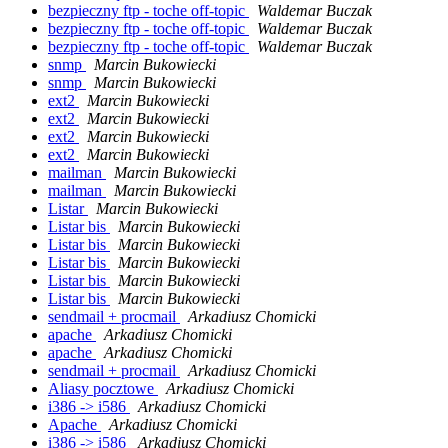
bezpieczny ftp - toche off-topic
Waldemar Buczak
bezpieczny ftp - toche off-topic
Waldemar Buczak
bezpieczny ftp - toche off-topic
Waldemar Buczak
snmp
Marcin Bukowiecki
snmp
Marcin Bukowiecki
ext2
Marcin Bukowiecki
ext2
Marcin Bukowiecki
ext2
Marcin Bukowiecki
ext2
Marcin Bukowiecki
mailman
Marcin Bukowiecki
mailman
Marcin Bukowiecki
Listar
Marcin Bukowiecki
Listar bis
Marcin Bukowiecki
Listar bis
Marcin Bukowiecki
Listar bis
Marcin Bukowiecki
Listar bis
Marcin Bukowiecki
Listar bis
Marcin Bukowiecki
sendmail + procmail
Arkadiusz Chomicki
apache
Arkadiusz Chomicki
apache
Arkadiusz Chomicki
sendmail + procmail
Arkadiusz Chomicki
Aliasy pocztowe
Arkadiusz Chomicki
i386 -> i586
Arkadiusz Chomicki
Apache
Arkadiusz Chomicki
i386 -> i586
Arkadiusz Chomicki