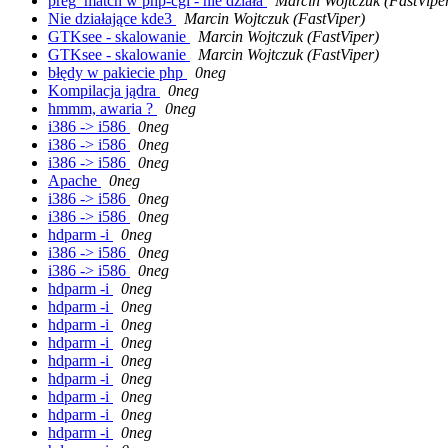
preg_match w php-cgi - nie działa
Marcin Wojtczuk (FastVipe
Nie działające kde3
Marcin Wojtczuk (FastViper)
GTKsee - skalowanie
Marcin Wojtczuk (FastViper)
GTKsee - skalowanie
Marcin Wojtczuk (FastViper)
błędy w pakiecie php
0neg
Kompilacja jądra
0neg
hmmm, awaria ?
0neg
i386 -> i586
0neg
i386 -> i586
0neg
i386 -> i586
0neg
Apache
0neg
i386 -> i586
0neg
i386 -> i586
0neg
hdparm -i
0neg
i386 -> i586
0neg
i386 -> i586
0neg
hdparm -i
0neg
hdparm -i
0neg
hdparm -i
0neg
hdparm -i
0neg
hdparm -i
0neg
hdparm -i
0neg
hdparm -i
0neg
hdparm -i
0neg
hdparm -i
0neg