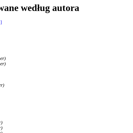
wane według autora
 ]
er)
er)
er)
r)
r)