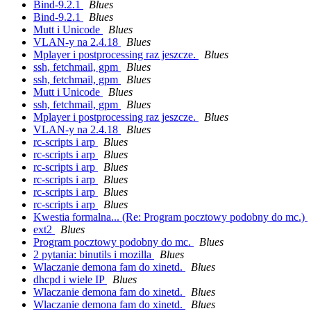
Bind-9.2.1
Blues
Bind-9.2.1
Blues
Mutt i Unicode
Blues
VLAN-y na 2.4.18
Blues
Mplayer i postprocessing raz jeszcze.
Blues
ssh, fetchmail, gpm
Blues
ssh, fetchmail, gpm
Blues
Mutt i Unicode
Blues
ssh, fetchmail, gpm
Blues
Mplayer i postprocessing raz jeszcze.
Blues
VLAN-y na 2.4.18
Blues
rc-scripts i arp
Blues
rc-scripts i arp
Blues
rc-scripts i arp
Blues
rc-scripts i arp
Blues
rc-scripts i arp
Blues
rc-scripts i arp
Blues
Kwestia formalna... (Re: Program pocztowy podobny do mc.)
ext2
Blues
Program pocztowy podobny do mc.
Blues
2 pytania: binutils i mozilla
Blues
Wlaczanie demona fam do xinetd.
Blues
dhcpd i wiele IP
Blues
Wlaczanie demona fam do xinetd.
Blues
Wlaczanie demona fam do xinetd.
Blues