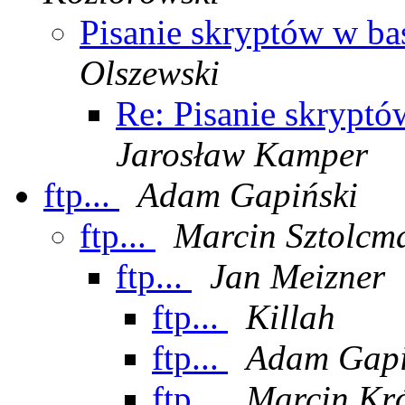
Pisanie skryptów w b
Olszewski
Re: Pisanie skrypt
Jarosław Kamper
ftp...
Adam Gapiński
ftp...
Marcin Sztolcm
ftp...
Jan Meizner
ftp...
Killah
ftp...
Adam Gapi
ftp...
Marcin Kr