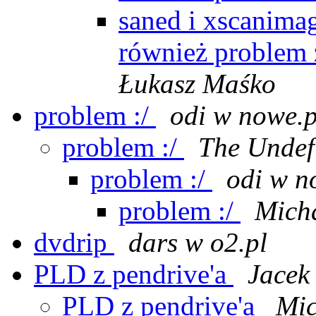
saned i xscanimag
również problem
Łukasz Maśko
problem :/
odi w nowe.p
problem :/
The Undef
problem :/
odi w n
problem :/
Mich
dvdrip
dars w o2.pl
PLD z pendrive'a
Jacek 
PLD z pendrive'a
Mic