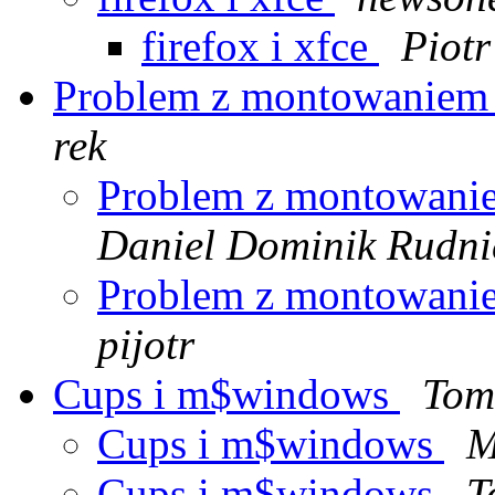
firefox i xfce
Piot
Problem z montowaniem 
rek
Problem z montowani
Daniel Dominik Rudni
Problem z montowani
pijotr
Cups i m$windows
Tom
Cups i m$windows
M
Cups i m$windows
T