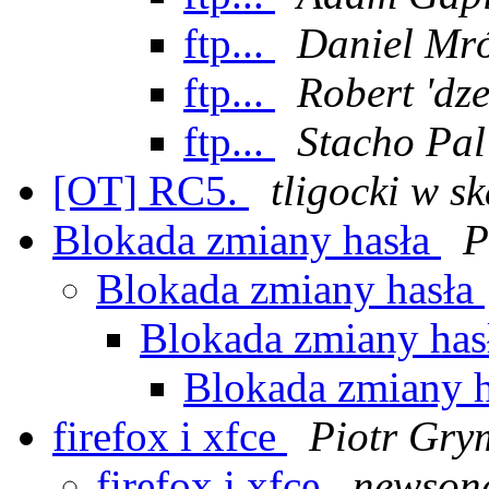
ftp...
Daniel Mr
ftp...
Robert 'dz
ftp...
Stacho Pal
[OT] RC5.
tligocki w s
Blokada zmiany hasła
P
Blokada zmiany hasła
Blokada zmiany ha
Blokada zmiany 
firefox i xfce
Piotr Gry
firefox i xfce
newson