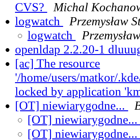
CVS?
Michal Kochano
logwatch
Przemysław St
logwatch
Przemysław
openldap 2.2.20-1 dluuug
[ac] The resource
'/home/users/matkor/.kde/
locked by application 'km
[OT] niewiarygodne...
[OT] niewiarygodne..
[OT] niewiarygodne..