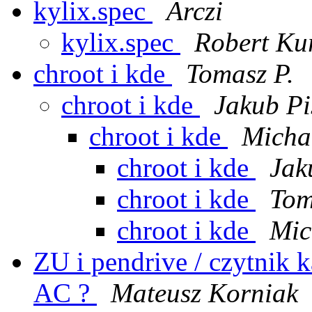
kylix.spec
Arczi
kylix.spec
Robert Ku
chroot i kde
Tomasz P.
chroot i kde
Jakub Pi
chroot i kde
Micha
chroot i kde
Jak
chroot i kde
Tom
chroot i kde
Mic
ZU i pendrive / czytnik k
AC ?
Mateusz Korniak