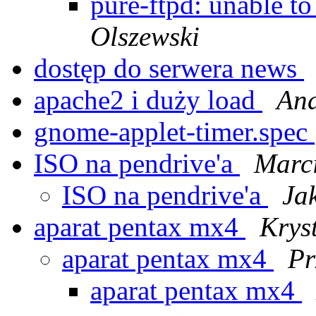
pure-ftpd: unable to
Olszewski
dostęp do serwera news
apache2 i duży load
And
gnome-applet-timer.spec
ISO na pendrive'a
Marc
ISO na pendrive'a
Ja
aparat pentax mx4
Krys
aparat pentax mx4
Pr
aparat pentax mx4