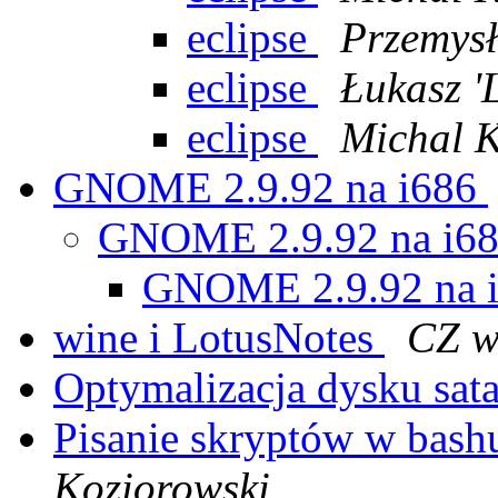
eclipse
Przemysł
eclipse
Łukasz '
eclipse
Michal 
GNOME 2.9.92 na i686
GNOME 2.9.92 na i6
GNOME 2.9.92 na 
wine i LotusNotes
CZ w
Optymalizacja dysku sat
Pisanie skryptów w bas
Koziorowski