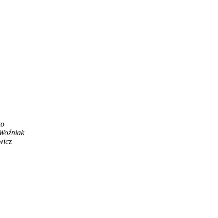
ko
Woźniak
wicz