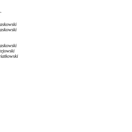
T
askowski
askowski
askowski
żejowski
iatkowski