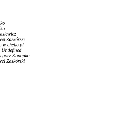
śko
śko
asiewicz
eł Zaskórski
o w chello.pl
 Undefined
egorz Konopko
eł Zaskórski