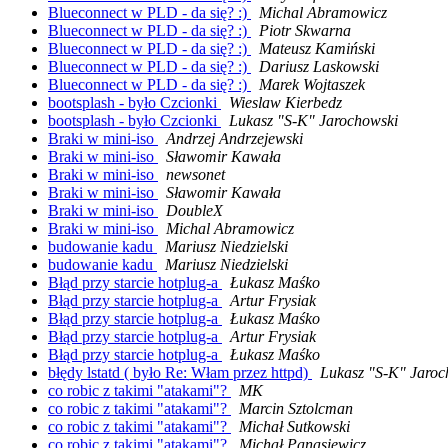
Blueconnect w PLD - da się? :)
Michal Abramowicz
Blueconnect w PLD - da się? :)
Piotr Skwarna
Blueconnect w PLD - da się? :)
Mateusz Kamiński
Blueconnect w PLD - da się? :)
Dariusz Laskowski
Blueconnect w PLD - da się? :)
Marek Wojtaszek
bootsplash - było Czcionki
Wieslaw Kierbedz
bootsplash - było Czcionki
Lukasz "S-K" Jarochowski
Braki w mini-iso
Andrzej Andrzejewski
Braki w mini-iso
Sławomir Kawała
Braki w mini-iso
newsonet
Braki w mini-iso
Sławomir Kawała
Braki w mini-iso
DoubleX
Braki w mini-iso
Michal Abramowicz
budowanie kadu
Mariusz Niedzielski
budowanie kadu
Mariusz Niedzielski
Błąd przy starcie hotplug-a
Łukasz Maśko
Błąd przy starcie hotplug-a
Artur Frysiak
Błąd przy starcie hotplug-a
Łukasz Maśko
Błąd przy starcie hotplug-a
Artur Frysiak
Błąd przy starcie hotplug-a
Łukasz Maśko
błędy lstatd ( było Re: Włam przez httpd)
Lukasz "S-K" Jaroc
co robic z takimi "atakami"?
MK
co robic z takimi "atakami"?
Marcin Sztolcman
co robic z takimi "atakami"?
Michał Sutkowski
co robic z takimi "atakami"?
Michał Panasiewicz