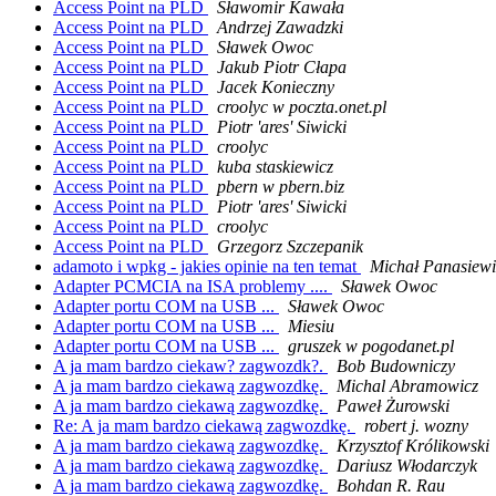
Access Point na PLD
Sławomir Kawała
Access Point na PLD
Andrzej Zawadzki
Access Point na PLD
Sławek Owoc
Access Point na PLD
Jakub Piotr Cłapa
Access Point na PLD
Jacek Konieczny
Access Point na PLD
croolyc w poczta.onet.pl
Access Point na PLD
Piotr 'ares' Siwicki
Access Point na PLD
croolyc
Access Point na PLD
kuba staskiewicz
Access Point na PLD
pbern w pbern.biz
Access Point na PLD
Piotr 'ares' Siwicki
Access Point na PLD
croolyc
Access Point na PLD
Grzegorz Szczepanik
adamoto i wpkg - jakies opinie na ten temat
Michał Panasiewi
Adapter PCMCIA na ISA problemy ....
Sławek Owoc
Adapter portu COM na USB ...
Sławek Owoc
Adapter portu COM na USB ...
Miesiu
Adapter portu COM na USB ...
gruszek w pogodanet.pl
A ja mam bardzo ciekaw? zagwozdk?.
Bob Budowniczy
A ja mam bardzo ciekawą zagwozdkę.
Michal Abramowicz
A ja mam bardzo ciekawą zagwozdkę.
Paweł Żurowski
Re: A ja mam bardzo ciekawą zagwozdkę.
robert j. wozny
A ja mam bardzo ciekawą zagwozdkę.
Krzysztof Królikowski
A ja mam bardzo ciekawą zagwozdkę.
Dariusz Włodarczyk
A ja mam bardzo ciekawą zagwozdkę.
Bohdan R. Rau