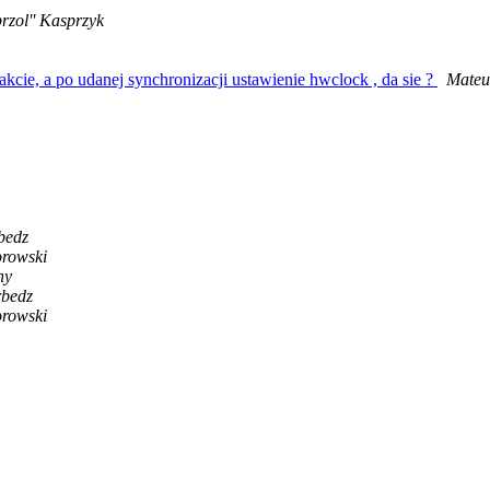
rzol'' Kasprzyk
akcie, a po udanej synchronizacji ustawienie hwclock , da sie ?
Mateu
bedz
orowski
ny
rbedz
orowski