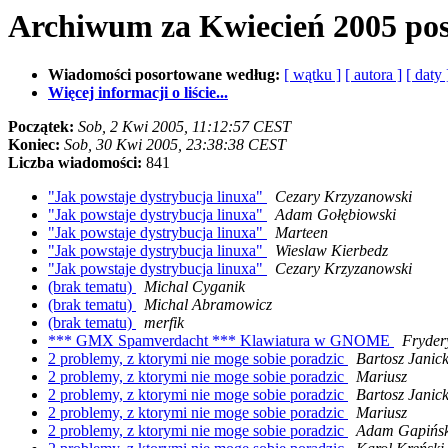
Archiwum za Kwiecień 2005 po
Wiadomości posortowane według:
[ wątku ]
[ autora ]
[ daty 
Więcej informacji o liście...
Początek:
Sob, 2 Kwi 2005, 11:12:57 CEST
Koniec:
Sob, 30 Kwi 2005, 23:38:38 CEST
Liczba wiadomości:
841
"Jak powstaje dystrybucja linuxa"
Cezary Krzyzanowski
"Jak powstaje dystrybucja linuxa"
Adam Gołębiowski
"Jak powstaje dystrybucja linuxa"
Marteen
"Jak powstaje dystrybucja linuxa"
Wieslaw Kierbedz
"Jak powstaje dystrybucja linuxa"
Cezary Krzyzanowski
(brak tematu)
Michal Cyganik
(brak tematu)
Michal Abramowicz
(brak tematu)
merfik
*** GMX Spamverdacht *** Klawiatura w GNOME
Fryder
2 problemy, z ktorymi nie moge sobie poradzic
Bartosz Janick
2 problemy, z ktorymi nie moge sobie poradzic
Mariusz
2 problemy, z ktorymi nie moge sobie poradzic
Bartosz Janick
2 problemy, z ktorymi nie moge sobie poradzic
Mariusz
2 problemy, z ktorymi nie moge sobie poradzic
Adam Gapińsk