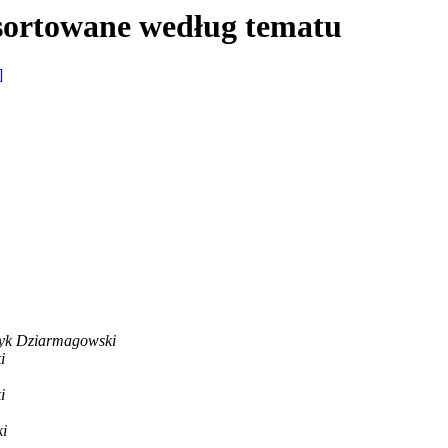
sortowane według tematu
]
yk Dziarmagowski
i
i
i