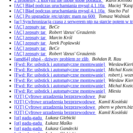
2 problemy, z ktorymi nie moge sobie poradzic
Karol Kreński
[AC] Błąd podczas uruchamiania mysql 4.1.10a
Maciej ''Kasp
[AC] Błąd podczas uruchamiania mysql 4.1.10a
Stacho Pal
[AC] Po upgradzie /etc/qt/qtrc mam na 600
Tomasz Woźniak
[ac] Synchronizacja czasu z serwerem ntp na starcie potem w tr
[AC] zepsuty tar
BeCe
[AC] zepsuty tar
Robert 'dzeus' Graużenis
[AC] zepsuty tar
Marcin Król
[AC] zepsuty tar
Jarek Poplawski
[AC] zepsuty tar
BeCe
[AC] zepsuty tar
Robert 'dzeus' Graużenis
[amd64] php4 - dziwny problem ze zlib
Bohdan R. Rau
[Fwd: Re: usbstick i automatyczne montowanie]
WieslawKier
[Fwd: Re: usbstick i automatyczne montowanie]
Michal Kozi
[Fwd: Re: usbstick i automatyczne montowanie]
robert j. woz
[Fwd: Re: usbstick i automatyczne montowanie]
Wieslaw Kie
[Fwd: Re: usbstick i automatyczne montowanie]
Michal Kozi
[Fwd: Re: usbstick i automatyczne montowanie]
Miesiu
[OT] Cyfrowe urzadzenia bezprzewodowe
fraz
[OT] Cyfrowe urzadzenia bezprzewodowe
Kamil Kosiński
[OT] Cyfrowe urzadzenia bezprzewodowe
pbern w pbern.biz
[OT] Cyfrowe urzadzenia bezprzewodowe
Kamil Kosiński
[ot] gadu-gadu
Lukasz Glebicki
[ot] gadu-gadu
Łukasz Maśko
[ot] gadu-gadu
Łukasz Gandecki