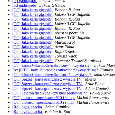
[ot] gadu-gadu
Lukasz Glebicki
[ot] gadu-gadu
Lukasz Glebicki
[OT] Jaka karta gigabit?
Bohdan R. Rau
[OT] Jaka karta gigabit?
Łukasz 'LCF' Jagiełło
[OT] Jaka karta gigabit?
Bohdan R. Rau
[OT] Jaka karta gigabit?
Łukasz 'LCF' Jagiełło
[OT] Jaka karta gigabit?
Bohdan R. Rau
[OT] Jaka karta gigabit?
pbern w pbern.biz
[OT] Jaka karta gigabit?
Łukasz 'LCF' Jagiełło
[OT] Jaka karta gigabit?
Marcin Król
[OT] Jaka karta gigabit?
Artur Flinta
[OT] Jaka karta gigabit?
Rafał Dziedzic
[OT] Jaka karta gigabit?
Tomasz Witek
[OT] Jaka karta gigabit?
Grzegorz 'Dzikus' Sterniczuk
[OT] Linux+bluetooth+mikrofon=? - czy da się?
Łukasz Maś
Re: [OT] Linux+bluetooth+mikrofon=? - czy da się?
Tomasz 
[OT] Linux+bluetooth+mikrofon=? - czy da się?
kuba staskie
[OT] Sprzet - karta graficzna z wyjscie TV
Miesiu
[OT] Sprzet - karta graficzna z wyjscie TV
Artur Flinta
[OT] Sprzet - karta graficzna z wyjscie TV
Adam Gapiński
[OT] Telefon do Skype, czy ktos probowal ??
Pawel Koska
[OT] thomson speedtouch 510 i snmp
Michał Panasiewicz
[OT] thomson speedtouch 510 i snmp
Michał Panasiewicz
[Ra] logi z apacha
Adam Gapiński
[Ra] logi z apacha
Bohdan R. Rau