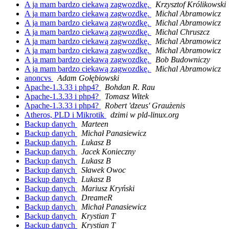
A ja mam bardzo ciekawą zagwozdkę.
Krzysztof Królikowski
A ja mam bardzo ciekawą zagwozdkę.
Michal Abramowicz
A ja mam bardzo ciekawą zagwozdkę.
Michal Abramowicz
A ja mam bardzo ciekawą zagwozdkę.
Michal Chruszcz
A ja mam bardzo ciekawą zagwozdkę.
Michal Abramowicz
A ja mam bardzo ciekawą zagwozdkę.
Michal Abramowicz
A ja mam bardzo ciekawą zagwozdkę.
Bob Budowniczy
A ja mam bardzo ciekawą zagwozdkę.
Michal Abramowicz
anoncvs
Adam Gołębiowski
Apache-1.3.33 i php4?
Bohdan R. Rau
Apache-1.3.33 i php4?
Tomasz Witek
Apache-1.3.33 i php4?
Robert 'dzeus' Graużenis
Atheros, PLD i Mikrotik
dzimi w pld-linux.org
Backup danych
Marteen
Backup danych
Michał Panasiewicz
Backup danych
Lukasz B
Backup danych
Jacek Konieczny
Backup danych
Lukasz B
Backup danych
Sławek Owoc
Backup danych
Lukasz B
Backup danych
Mariusz Kryński
Backup danych
DreameR
Backup danych
Michał Panasiewicz
Backup danych
Krystian T
Backup danych
Krystian T