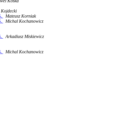
wel Koska
 Kojdecki
S.
Mateusz Korniak
S.
Michal Kochanowicz
S.
Arkadiusz Miskiewicz
S.
Michal Kochanowicz