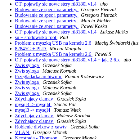
OT: pojawily sie nowe stery rtl8180l v1.4
uho
Budowanie ze spec i parametry.
Grzegorz Pietrzak
Budowanie ze spec i parametry.
Grzegorz Pietrzak
Budowanie ze spec i parametry.
Marcin Winkler
Budowanie ze spec i parametry.
Pawel Koska
OT: pojawily sie nowe stery rtl8180l v1.4
Łukasz Maśko
su + srodowisko root
Rad
Problem z myszką USB na kernelu 2.6
Maciej Świniarski (luz
82845G + PLD
Michal Margula
Problem z myszką USB na kernelu 2.6
Paweł S
OT: pojawily sie nowe stery rtl8180l v1.4 + jaja 2.6.x
uho
Zwis syloga
Grzesiek Sojka
Zwis syloga
Mateusz Korniak
Przegladarka archiwum
Roman Kolasiewicz
Zwis syloga
Grzesiek Sojka
Zwis syloga
Mateusz Korniak
Zwis syloga
Grzesiek Sojka
Zdychajacy clamav
Grzesiek Sojka
mysql3 -> mysql4
Stacho Pal
mysql3 -> mysql4
Tomasz Witek
Zdychajacy clamav
Mateusz Korniak
Zdychajacy clamav
Grzesiek Sojka
Robienie divixow z xawtv
Grzesiek Sojka
VLAN
Grzegorz Mlonek
Neostrada - Thomson.
Grzegorz Mlonek