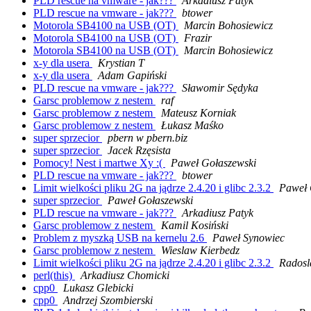
PLD rescue na vmware - jak???
Arkadiusz Patyk
PLD rescue na vmware - jak???
btower
Motorola SB4100 na USB (OT)
Marcin Bohosiewicz
Motorola SB4100 na USB (OT)
Frazir
Motorola SB4100 na USB (OT)
Marcin Bohosiewicz
x-y dla usera
Krystian T
x-y dla usera
Adam Gapiński
PLD rescue na vmware - jak???
Sławomir Sędyka
Garsc problemow z nestem
raf
Garsc problemow z nestem
Mateusz Korniak
Garsc problemow z nestem
Łukasz Maśko
super sprzecior
pbern w pbern.biz
super sprzecior
Jacek Rzęsista
Pomocy! Nest i martwe Xy :(
Paweł Gołaszewski
PLD rescue na vmware - jak???
btower
Limit wielkości pliku 2G na jądrze 2.4.20 i glibc 2.3.2
Paweł 
super sprzecior
Paweł Gołaszewski
PLD rescue na vmware - jak???
Arkadiusz Patyk
Garsc problemow z nestem
Kamil Kosiński
Problem z myszką USB na kernelu 2.6
Paweł Synowiec
Garsc problemow z nestem
Wieslaw Kierbedz
Limit wielkości pliku 2G na jądrze 2.4.20 i glibc 2.3.2
Radosl
perl(this)
Arkadiusz Chomicki
cpp0
Lukasz Glebicki
cpp0
Andrzej Szombierski