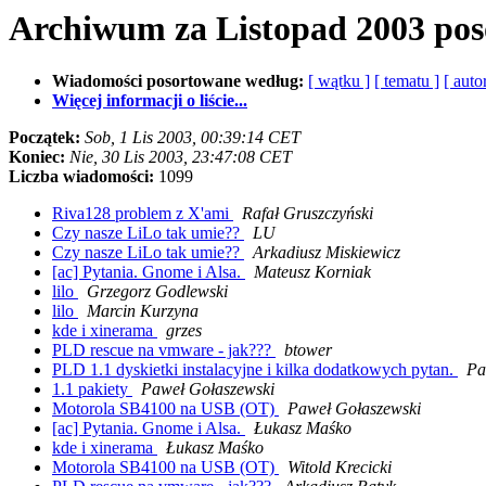
Archiwum za Listopad 2003 pos
Wiadomości posortowane według:
[ wątku ]
[ tematu ]
[ auto
Więcej informacji o liście...
Początek:
Sob, 1 Lis 2003, 00:39:14 CET
Koniec:
Nie, 30 Lis 2003, 23:47:08 CET
Liczba wiadomości:
1099
Riva128 problem z X'ami
Rafał Gruszczyński
Czy nasze LiLo tak umie??
LU
Czy nasze LiLo tak umie??
Arkadiusz Miskiewicz
[ac] Pytania. Gnome i Alsa.
Mateusz Korniak
lilo
Grzegorz Godlewski
lilo
Marcin Kurzyna
kde i xinerama
grzes
PLD rescue na vmware - jak???
btower
PLD 1.1 dyskietki instalacyjne i kilka dodatkowych pytan.
Pa
1.1 pakiety
Paweł Gołaszewski
Motorola SB4100 na USB (OT)
Paweł Gołaszewski
[ac] Pytania. Gnome i Alsa.
Łukasz Maśko
kde i xinerama
Łukasz Maśko
Motorola SB4100 na USB (OT)
Witold Krecicki