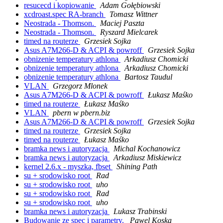
resucecd i kopiowanie
Adam Gołębiowski
xcdroast.spec RA-branch
Tomasz Wittner
Neostrada - Thomson.
Maciej Paszta
Neostrada - Thomson.
Ryszard Mielcarek
timed na routerze
Grzesiek Sojka
Asus A7M266-D & ACPI & powroff
Grzesiek Sojka
obnizenie temperatury athlona
Arkadiusz Chomicki
obnizenie temperatury athlona
Arkadiusz Chomicki
obnizenie temperatury athlona
Bartosz Taudul
VLAN
Grzegorz Mlonek
Asus A7M266-D & ACPI & powroff
Łukasz Maśko
timed na routerze
Łukasz Maśko
VLAN
pbern w pbern.biz
Asus A7M266-D & ACPI & powroff
Grzesiek Sojka
timed na routerze
Grzesiek Sojka
timed na routerze
Łukasz Maśko
bramka news i autoryzacja
Michal Kochanowicz
bramka news i autoryzacja
Arkadiusz Miskiewicz
kernel 2.6.x - myszka, fbset
Shining Path
su + srodowisko root
Rad
su + srodowisko root
uho
su + srodowisko root
Rad
su + srodowisko root
uho
bramka news i autoryzacja
Lukasz Trabinski
Budowanie ze spec i parametry.
Pawel Koska