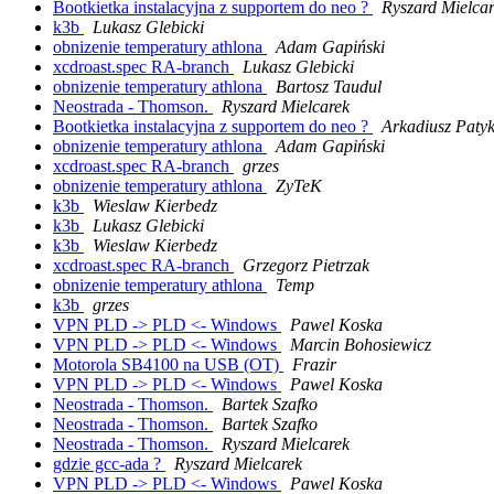
Bootkietka instalacyjna z supportem do neo ?
Ryszard Mielca
k3b
Lukasz Glebicki
obnizenie temperatury athlona
Adam Gapiński
xcdroast.spec RA-branch
Lukasz Glebicki
obnizenie temperatury athlona
Bartosz Taudul
Neostrada - Thomson.
Ryszard Mielcarek
Bootkietka instalacyjna z supportem do neo ?
Arkadiusz Paty
obnizenie temperatury athlona
Adam Gapiński
xcdroast.spec RA-branch
grzes
obnizenie temperatury athlona
ZyTeK
k3b
Wieslaw Kierbedz
k3b
Lukasz Glebicki
k3b
Wieslaw Kierbedz
xcdroast.spec RA-branch
Grzegorz Pietrzak
obnizenie temperatury athlona
Temp
k3b
grzes
VPN PLD -> PLD <- Windows
Pawel Koska
VPN PLD -> PLD <- Windows
Marcin Bohosiewicz
Motorola SB4100 na USB (OT)
Frazir
VPN PLD -> PLD <- Windows
Pawel Koska
Neostrada - Thomson.
Bartek Szafko
Neostrada - Thomson.
Bartek Szafko
Neostrada - Thomson.
Ryszard Mielcarek
gdzie gcc-ada ?
Ryszard Mielcarek
VPN PLD -> PLD <- Windows
Pawel Koska