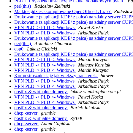
PLD 1.1 dyskietki instalacyjne i kilka dodatkowych pytan.
Pa
perl(this)
Radoslaw Zielinski
Ma ktos gdzies skompilowane OpenOffice 1.1.x ??
Radoslaw
Drukowanie (z aplikacji KDE/ z palca) na zdalny serwer CUP
Drukowanie (z aplikacji KDE/ z palca) na zdalny serwer CUP
VPN PLD -> PLD <- Windows
Pawel Koska
VPN PLD -> PLD <- Windows
Arkadiusz Patyk
Drukowanie (z aplikacji KDE/ z palca) na zdalny serwer CUP
perl(this)
Arkadiusz Chomicki
cpp0
Lukasz Glebicki
Drukowanie (z aplikacji KDE/ z palca) na zdalny serwer CUP
VPN PLD -> PLD <- Windows
Marcin Kurzyna
VPN PLD -> PLD <- Windows
Mateusz Korniak
VPN PLD -> PLD <- Windows
Marcin Kurzyna
Komp strasznie staje jak wiekszy transferek.
btower
VPN PLD -> PLD <- Windows
Arkadiusz Patyk
VPN PLD -> PLD <- Windows
Arkadiusz Patyk
postfix & wirtualne domeny
lukasz w mikroplan.com.pl
VPN PLD -> PLD <- Windows
Pawel Koska
VPN PLD -> PLD <- Windows
Arkadiusz Patyk
postfix & wirtualne domeny
Bartek Jakubski
dhcp -server
grimble
postfix & wirtualne domeny
ZyTeK
dhcp -server
Adam Gapiński
dhcp -server
grimble