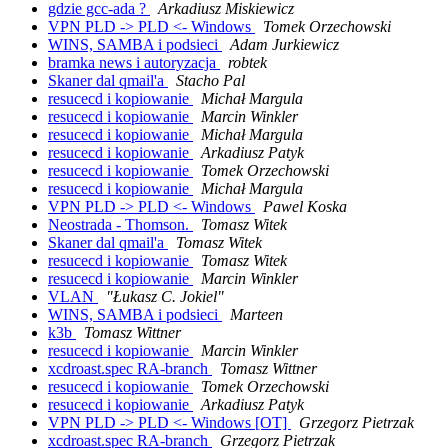
gdzie gcc-ada ?
Arkadiusz Miskiewicz
VPN PLD -> PLD <- Windows
Tomek Orzechowski
WINS, SAMBA i podsieci
Adam Jurkiewicz
bramka news i autoryzacja
robtek
Skaner dal qmail'a
Stacho Pal
resucecd i kopiowanie
Michał Margula
resucecd i kopiowanie
Marcin Winkler
resucecd i kopiowanie
Michał Margula
resucecd i kopiowanie
Arkadiusz Patyk
resucecd i kopiowanie
Tomek Orzechowski
resucecd i kopiowanie
Michał Margula
VPN PLD -> PLD <- Windows
Pawel Koska
Neostrada - Thomson.
Tomasz Witek
Skaner dal qmail'a
Tomasz Witek
resucecd i kopiowanie
Tomasz Witek
resucecd i kopiowanie
Marcin Winkler
VLAN
"Łukasz C. Jokiel"
WINS, SAMBA i podsieci
Marteen
k3b
Tomasz Wittner
resucecd i kopiowanie
Marcin Winkler
xcdroast.spec RA-branch
Tomasz Wittner
resucecd i kopiowanie
Tomek Orzechowski
resucecd i kopiowanie
Arkadiusz Patyk
VPN PLD -> PLD <- Windows [OT]
Grzegorz Pietrzak
xcdroast.spec RA-branch
Grzegorz Pietrzak