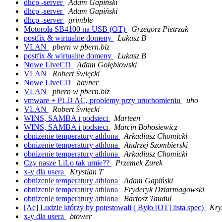
dhcp -server
Adam Gapiński
dhcp -server
Adam Gapiński
dhcp -server
grimble
Motorola SB4100 na USB (OT)
Grzegorz Pietrzak
postfix & wirtualne domeny
Lukasz B
VLAN
pbern w pbern.biz
postfix & wirtualne domeny
Lukasz B
Nowe LiveCD
Adam Gołębiowski
VLAN
Robert Święcki
Nowe LiveCD
havner
VLAN
pbern w pbern.biz
vmware + PLD AC, problemy przy uruchomieniu
uho
VLAN
Robert Święcki
WINS, SAMBA i podsieci
Marteen
WINS, SAMBA i podsieci
Marcin Bohosiewicz
obnizenie temperatury athlona
Arkadiusz Chomicki
obnizenie temperatury athlona
Andrzej Szombierski
obnizenie temperatury athlona
Arkadiusz Chomicki
Czy nasze LiLo tak umie??
Przemek Zurek
x-y dla usera
Krystian T
obnizenie temperatury athlona
Adam Gapiński
obnizenie temperatury athlona
Fryderyk Dziarmagowski
obnizenie temperatury athlona
Bartosz Taudul
[Ac] Ludzie którzy by potestowali ( Było [OT] lista spec)
Kry
x-y dla usera
btower