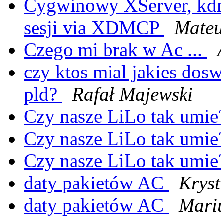
Cygwinowy XServer, kdm 
sesji via XDMCP
Mateu
Czego mi brak w Ac ...
czy ktos mial jakies dos
pld?
Rafał Majewski
Czy nasze LiLo tak umi
Czy nasze LiLo tak umi
Czy nasze LiLo tak umi
daty pakietów AC
Krys
daty pakietów AC
Mari