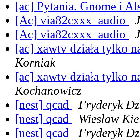
[ac] Pytania. Gnome i Al
[Ac] via82cxxx_audio
[Ac] via82cxxx_audio
[ac] xawtv działa tylko 
Korniak
[ac] xawtv działa tylko 
Kochanowicz
[nest] qcad
Fryderyk D
[nest] qcad
Wieslaw Kie
[nest] qcad
Fryderyk D