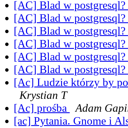
[AC] Blad w postgresql
[AC] Blad w postgresql
[AC] Blad w postgresql
[AC] Blad w postgresql
[AC] Blad w postgresql
[AC] Blad w postgresql
[Ac] Ludzie którzy by pot
Krystian T
[Ac] prośba
Adam Gapi
[ac] Pytania. Gnome i Al