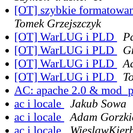
[OT] szybkie formatowan
Tomek Grzejszczyk
[OT] WarLUG i PLD
P
[OT] WarLUG i PLD
G
[OT] WarLUG i PLD
A
[OT] WarLUG i PLD
T
AC: apache 2.0 & mod_
ac i locale
Jakub Sowa
ac i locale
Adam Gorzki
ac i locale
WieslawKier