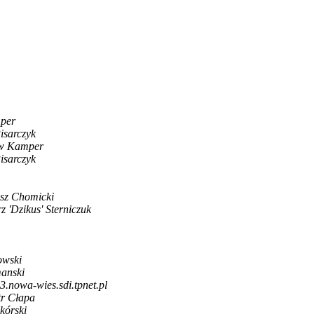
per
isarczyk
aw Kamper
isarczyk
sz Chomicki
z 'Dzikus' Sterniczuk
owski
manski
.nowa-wies.sdi.tpnet.pl
tr Cłapa
kórski