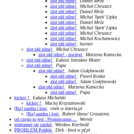
zlot pld pilne!
Daniel Mróz
zlot pld pilne!
Michal Chruszcz
zlot pld pilne!
Daniel Mróz
zlot pld pilne!
Michal 'lipek' Lipka
zlot pld pilne!
Daniel Mróz
zlot pld pilne!
Michal 'lipek' Lipka
zlot pld pilne!
Michal Chruszcz
zlot pld pilne!
Michal Kochanowicz
zlot pld pilne!
havner
zlot pld pilne!
Michal Chruszcz
zlot pld pilne! - noclegi
Marzena Kamecka
zlot pld pilne!
Łukasz Jarosław Mozer
zlot pld pilne!
Papa
zlot pld pilne!
Adam Gołębiowski
zlot pld pilne!
Pawel Koska
zlot pld pilne!
Adam Gołębiowski
zlot pld pilne!
Marzena Kamecka
zlot pld pilne!
Papa
kicker ?
Łukasz Michalski
kicker ?
Maciej Krzyzanowski
[Ra] samba i logi
virek w interia.pl
[Ra] samba i logi
Robert 'dzeus' Graużenis
od czego to jest : Promiscuous ...
Wernii
gstreamer się zapluł
Wiesław Kierbedź
PROBLEM Poldek
Dirk - knot w pf.pl