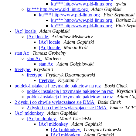
ku*** http://www.pld-linux.org
qwiat
ku*** http://www.pld-linux.org
Adam Gapiński
ku*** http://www.pld-linux.org
Piotr Szymanski
ku*** http://www.pld-linux.org
Dariusz L
ku*** http://www.pld-linux.org
Piotr Szy
[Ac] locale
Adam Gapiński
[Ac] locale
Arkadiusz Miskiewicz
[Ac] locale
Adam Gapiński
[Ac] locale
Marcin Król
stan Ac
Tomasz Grobelny
stan Ac
Marteen
stan Ac
Adam Gołębiowski
freetype
Krystian T
freetype
Fryderyk Dziarmagowski
freetype
Krystian T
poldek-instalacja i trzymanie pakietow na raz
Boski Cinek
poldek-instalacja i trzymanie pakietow na raz
Krystian 
poldek-instalacja i trzymanie pakietow na raz
Adam Gap
2 dyski i co chwile wylaczajace sie DMA
Boski Cinek
2 dyski i co chwile wylaczajace sie DMA
Łukasz 'LCF' 
[Ac] mldonkey
Adam Gapiński
[Ac] mldonkey
Marek Ciesielski
[Ac] mldonkey
Adam Gapiński
[Ac] mldonkey
Grzegorz Goławski
[Ac] mldonkey
Adam Gapiński