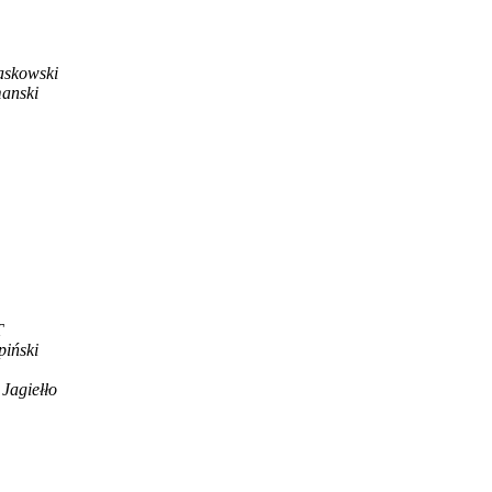
askowski
manski
T
iński
Jagiełło