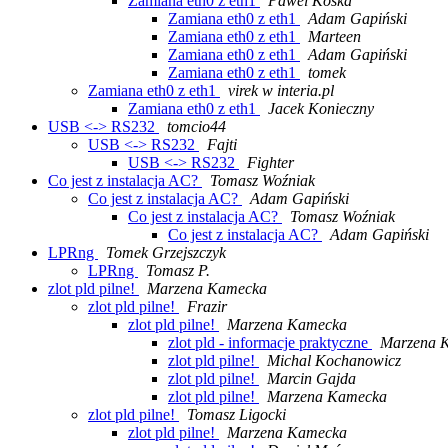
Zamiana eth0 z eth1
Pawel Koska
Zamiana eth0 z eth1
Adam Gapiński
Zamiana eth0 z eth1
Marteen
Zamiana eth0 z eth1
Adam Gapiński
Zamiana eth0 z eth1
tomek
Zamiana eth0 z eth1
virek w interia.pl
Zamiana eth0 z eth1
Jacek Konieczny
USB <-> RS232
tomcio44
USB <-> RS232
Fajti
USB <-> RS232
Fighter
Co jest z instalacja AC?
Tomasz Woźniak
Co jest z instalacja AC?
Adam Gapiński
Co jest z instalacja AC?
Tomasz Woźniak
Co jest z instalacja AC?
Adam Gapiński
LPRng
Tomek Grzejszczyk
LPRng
Tomasz P.
zlot pld pilne!
Marzena Kamecka
zlot pld pilne!
Frazir
zlot pld pilne!
Marzena Kamecka
zlot pld - informacje praktyczne
Marzena 
zlot pld pilne!
Michal Kochanowicz
zlot pld pilne!
Marcin Gajda
zlot pld pilne!
Marzena Kamecka
zlot pld pilne!
Tomasz Ligocki
zlot pld pilne!
Marzena Kamecka