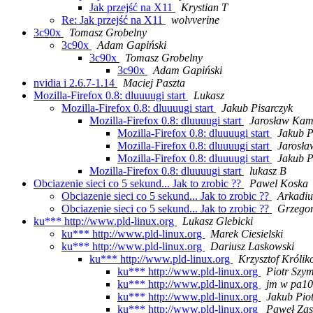
Jak przejść na X11
Krystian T
Re: Jak przejść na X11
wolvverine
3c90x
Tomasz Grobelny
3c90x
Adam Gapiński
3c90x
Tomasz Grobelny
3c90x
Adam Gapiński
nvidia i 2.6.7-1.14
Maciej Paszta
Mozilla-Firefox 0.8: dluuuugi start
Lukasz
Mozilla-Firefox 0.8: dluuuugi start
Jakub Pisarczyk
Mozilla-Firefox 0.8: dluuuugi start
Jarosław Kam
Mozilla-Firefox 0.8: dluuuugi start
Jakub P
Mozilla-Firefox 0.8: dluuuugi start
Jarosł
Mozilla-Firefox 0.8: dluuuugi start
Jakub P
Mozilla-Firefox 0.8: dluuuugi start
lukasz B
Obciazenie sieci co 5 sekund... Jak to zrobic ??
Pawel Koska
Obciazenie sieci co 5 sekund... Jak to zrobic ??
Arkadiu
Obciazenie sieci co 5 sekund... Jak to zrobic ??
Grzegor
ku*** http://www.pld-linux.org
Lukasz Glebicki
ku*** http://www.pld-linux.org
Marek Ciesielski
ku*** http://www.pld-linux.org
Dariusz Laskowski
ku*** http://www.pld-linux.org
Krzysztof Królik
ku*** http://www.pld-linux.org
Piotr Szy
ku*** http://www.pld-linux.org
jm w pa103
ku*** http://www.pld-linux.org
Jakub Pio
ku*** http://www.pld-linux.org
Paweł Zas