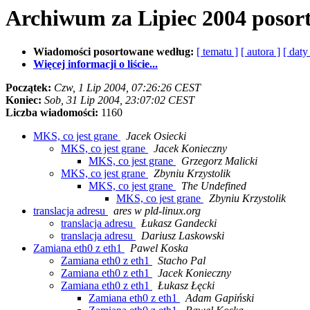
Archiwum za Lipiec 2004 poso
Wiadomości posortowane według:
[ tematu ]
[ autora ]
[ daty
Więcej informacji o liście...
Początek:
Czw, 1 Lip 2004, 07:26:26 CEST
Koniec:
Sob, 31 Lip 2004, 23:07:02 CEST
Liczba wiadomości:
1160
MKS, co jest grane
Jacek Osiecki
MKS, co jest grane
Jacek Konieczny
MKS, co jest grane
Grzegorz Malicki
MKS, co jest grane
Zbyniu Krzystolik
MKS, co jest grane
The Undefined
MKS, co jest grane
Zbyniu Krzystolik
translacja adresu
ares w pld-linux.org
translacja adresu
Łukasz Gandecki
translacja adresu
Dariusz Laskowski
Zamiana eth0 z eth1
Pawel Koska
Zamiana eth0 z eth1
Stacho Pal
Zamiana eth0 z eth1
Jacek Konieczny
Zamiana eth0 z eth1
Łukasz Łęcki
Zamiana eth0 z eth1
Adam Gapiński