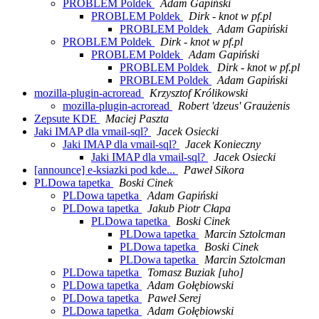
PROBLEM Poldek
Adam Gapiński
PROBLEM Poldek
Dirk - knot w pf.pl
PROBLEM Poldek
Adam Gapiński
PROBLEM Poldek
Dirk - knot w pf.pl
PROBLEM Poldek
Adam Gapiński
PROBLEM Poldek
Dirk - knot w pf.pl
PROBLEM Poldek
Adam Gapiński
mozilla-plugin-acroread
Krzysztof Królikowski
mozilla-plugin-acroread
Robert 'dzeus' Graużenis
Zepsute KDE
Maciej Paszta
Jaki IMAP dla vmail-sql?
Jacek Osiecki
Jaki IMAP dla vmail-sql?
Jacek Konieczny
Jaki IMAP dla vmail-sql?
Jacek Osiecki
[announce] e-ksiazki pod kde...
Paweł Sikora
PLDowa tapetka
Boski Cinek
PLDowa tapetka
Adam Gapiński
PLDowa tapetka
Jakub Piotr Cłapa
PLDowa tapetka
Boski Cinek
PLDowa tapetka
Marcin Sztolcman
PLDowa tapetka
Boski Cinek
PLDowa tapetka
Marcin Sztolcman
PLDowa tapetka
Tomasz Buziak [uho]
PLDowa tapetka
Adam Gołębiowski
PLDowa tapetka
Paweł Serej
PLDowa tapetka
Adam Gołębiowski