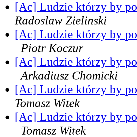
[Ac] Ludzie którzy by po
Radoslaw Zielinski
[Ac] Ludzie którzy by pot
Piotr Koczur
[Ac] Ludzie którzy by pot
Arkadiusz Chomicki
[Ac] Ludzie którzy by po
Tomasz Witek
[Ac] Ludzie którzy by pot
Tomasz Witek