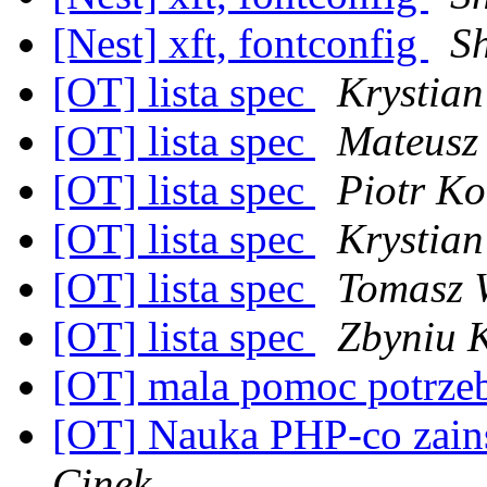
[Nest] xft, fontconfig
S
[OT] lista spec
Krystia
[OT] lista spec
Mateusz
[OT] lista spec
Piotr Ko
[OT] lista spec
Krystia
[OT] lista spec
Tomasz 
[OT] lista spec
Zbyniu K
[OT] mala pomoc potrz
[OT] Nauka PHP-co zain
Cinek