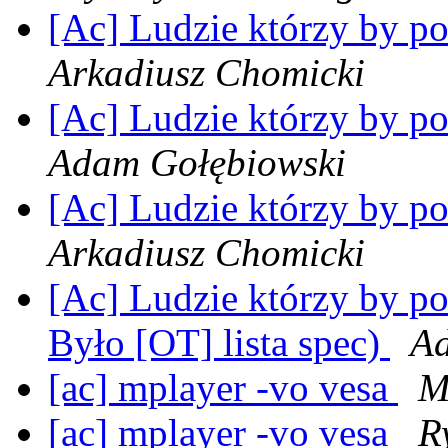
[Ac] Ludzie którzy by po
Arkadiusz Chomicki
[Ac] Ludzie którzy by po
Adam Gołębiowski
[Ac] Ludzie którzy by po
Arkadiusz Chomicki
[Ac] Ludzie którzy by p
Było [OT] lista spec)
Ad
[ac] mplayer -vo vesa
M
[ac] mplayer -vo vesa
R