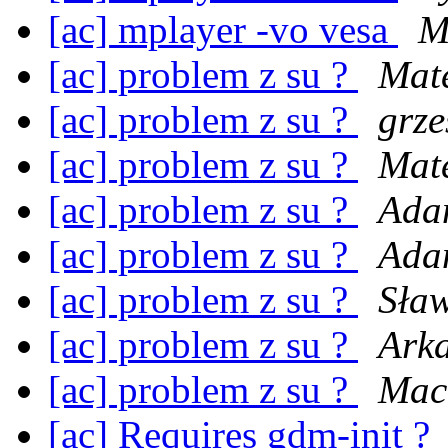
[ac] mplayer -vo vesa
M
[ac] problem z su ?
Mat
[ac] problem z su ?
grze
[ac] problem z su ?
Mat
[ac] problem z su ?
Ada
[ac] problem z su ?
Ada
[ac] problem z su ?
Sła
[ac] problem z su ?
Ark
[ac] problem z su ?
Maci
[ac] Requires gdm-init ?